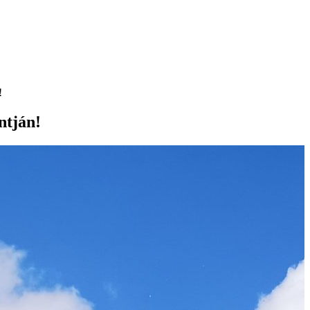
!
ntján!