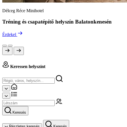
Délceg Réce Minihotel
Tréning és csapatépítő helyszín Balatonkenesén
Érdekel
Keressen helyszínt
Keresés
Részletes keresés
Keresés