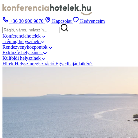
+36 30 900 9870
Kapcsolat
Kedvenceim
Konferenciahotelek
Tréning helyszínek
Rendezvényközpontok
Exkluzív helyszínek
Külföldi helyszínek
Hírek
Helyszínregisztráció
Egyedi ajánlatkérés