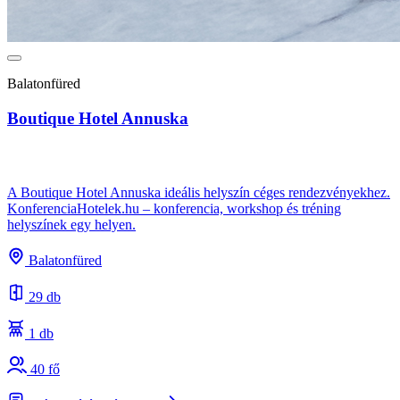
Balatonfüred
Boutique Hotel Annuska
A Boutique Hotel Annuska ideális helyszín céges rendezvényekhez.
KonferenciaHotelek.hu – konferencia, workshop és tréning
helyszínek egy helyen.
Balatonfüred
29 db
1 db
40 fő