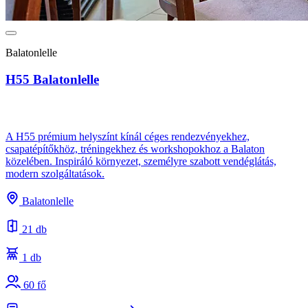
Balatonlelle
H55 Balatonlelle
A H55 prémium helyszínt kínál céges rendezvényekhez,
csapatépítőkhöz, tréningekhez és workshopokhoz a Balaton
közelében. Inspiráló környezet, személyre szabott vendéglátás,
modern szolgáltatások.
Balatonlelle
21 db
1 db
60 fő