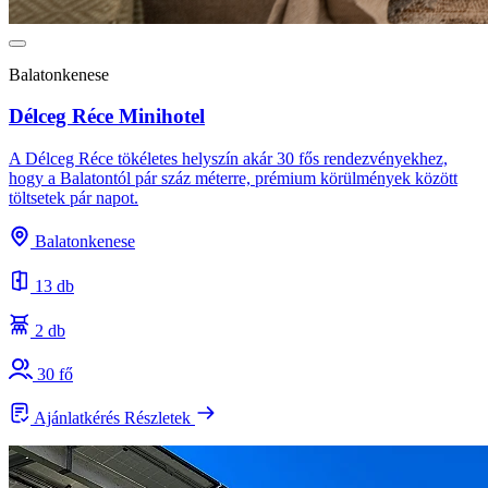
Balatonkenese
Délceg Réce Minihotel
A Délceg Réce tökéletes helyszín akár 30 fős rendezvényekhez,
hogy a Balatontól pár száz méterre, prémium körülmények között
töltsetek pár napot.
Balatonkenese
13 db
2 db
30 fő
Ajánlatkérés
Részletek