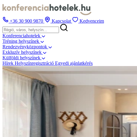
+36 30 900 9870
Kapcsolat
Kedvenceim
Konferenciahotelek
Tréning helyszínek
Rendezvényközpontok
Exkluzív helyszínek
Külföldi helyszínek
Hírek
Helyszínregisztráció
Egyedi ajánlatkérés