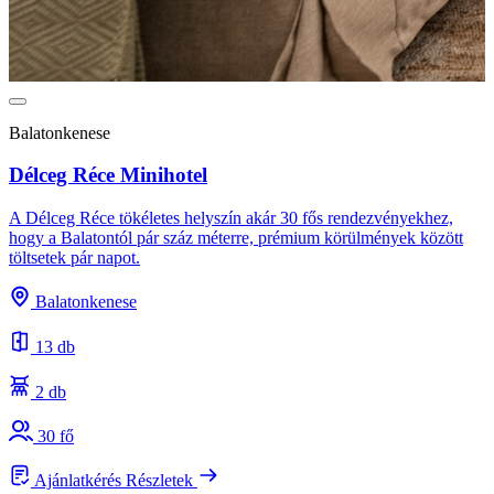
Balatonkenese
Délceg Réce Minihotel
A Délceg Réce tökéletes helyszín akár 30 fős rendezvényekhez,
hogy a Balatontól pár száz méterre, prémium körülmények között
töltsetek pár napot.
Balatonkenese
13 db
2 db
30 fő
Ajánlatkérés
Részletek