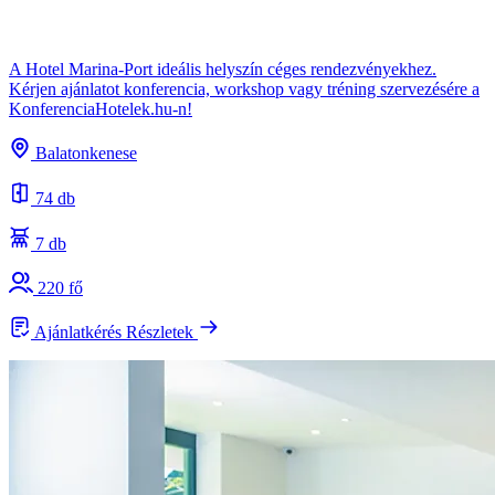
A Hotel Marina-Port ideális helyszín céges rendezvényekhez.
Kérjen ajánlatot konferencia, workshop vagy tréning szervezésére a
KonferenciaHotelek.hu-n!
Balatonkenese
74 db
7 db
220 fő
Ajánlatkérés
Részletek