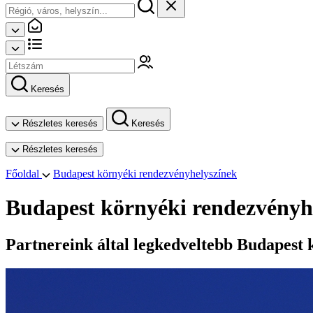
Keresés
Részletes keresés
Keresés
Részletes keresés
Főoldal
Budapest környéki rendezvényhelyszínek
Budapest környéki rendezvényh
Partnereink által legkedveltebb Budapest