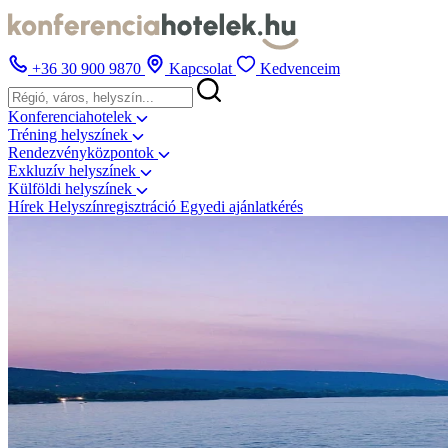
+36 30 900 9870
Kapcsolat
Kedvenceim
Konferenciahotelek
Tréning helyszínek
Rendezvényközpontok
Exkluzív helyszínek
Külföldi helyszínek
Hírek
Helyszínregisztráció
Egyedi ajánlatkérés