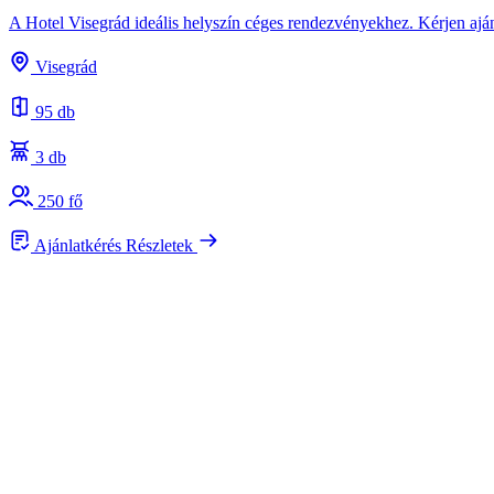
A Hotel Visegrád ideális helyszín céges rendezvényekhez. Kérjen ajá
Visegrád
95 db
3 db
250 fő
Ajánlatkérés
Részletek