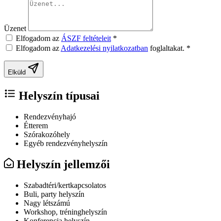
Üzenet
Elfogadom az
ÁSZF feltételeit
*
Elfogadom az
Adatkezelési nyilatkozatban
foglaltakat.
*
Elküld
Helyszín típusai
Rendezvényhajó
Étterem
Szórakozóhely
Egyéb rendezvényhelyszín
Helyszín jellemzői
Szabadtéri/kertkapcsolatos
Buli, party helyszín
Nagy létszámú
Workshop, tréninghelyszín
Konferencia helyszín