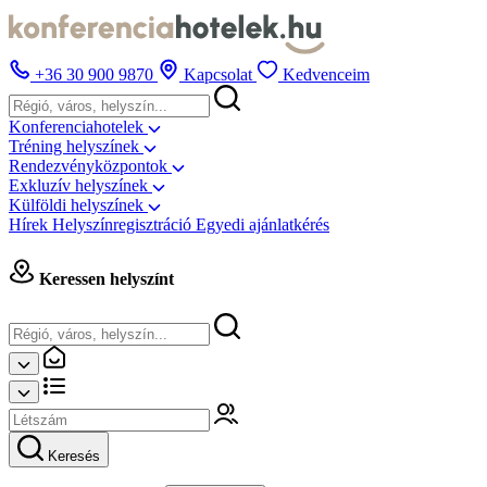
+36 30 900 9870
Kapcsolat
Kedvenceim
Konferenciahotelek
Tréning helyszínek
Rendezvényközpontok
Exkluzív helyszínek
Külföldi helyszínek
Hírek
Helyszínregisztráció
Egyedi ajánlatkérés
Keressen helyszínt
Keresés