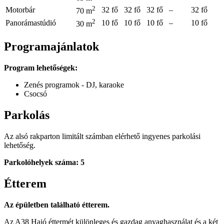
2
Motorbár
32 fő
32 fő
32 fő
–
32 fő
70 m
2
Panorámastúdió
10 fő
10 fő
10 fő
–
10 fő
30 m
Programajánlatok
Program lehetőségek:
Zenés programok - DJ, karaoke
Csocsó
Parkolás
Az alsó rakparton limitált számban elérhető ingyenes parkolási
lehetőség.
Parkolóhelyek száma: 5
Étterem
Az épületben található étterem.
Az A38 Hajó éttermét különleges és gazdag anyaghasználat és a két