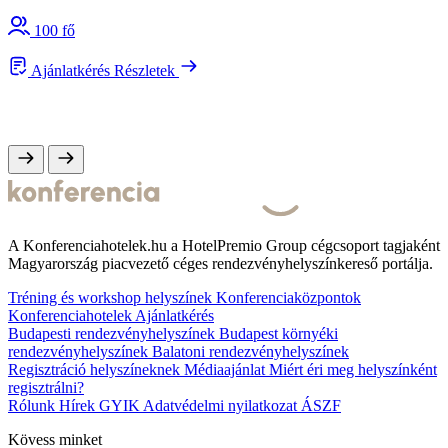
100 fő
Ajánlatkérés
Részletek
A Konferenciahotelek.hu a HotelPremio Group cégcsoport tagjaként
Magyarország piacvezető céges rendezvényhelyszínkereső portálja.
Tréning és workshop helyszínek
Konferenciaközpontok
Konferenciahotelek
Ajánlatkérés
Budapesti rendezvényhelyszínek
Budapest környéki
rendezvényhelyszínek
Balatoni rendezvényhelyszínek
Regisztráció helyszíneknek
Médiaajánlat
Miért éri meg helyszínként
regisztrálni?
Rólunk
Hírek
GYIK
Adatvédelmi nyilatkozat
ÁSZF
Kövess minket