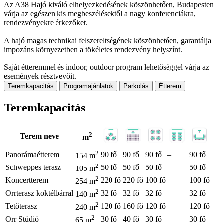
Az A38 Hajó kiváló elhelyezkedésének köszönhetően, Budapesten
várja az egészen kis megbeszélésektől a nagy konferenciákra,
rendezvényekre érkezőket.
A hajó magas technikai felszereltségének köszönhetően, garantálja
impozáns környezetben a tökéletes rendezvény helyszínt.
Saját étteremmel és indoor, outdoor program lehetőséggel várja az
események résztvevőit.
Teremkapacitás
Programajánlatok
Parkolás
Étterem
Teremkapacitás
2
Terem neve
m
2
Panorámaétterem
90 fő
90 fő
90 fő
–
90 fő
154 m
2
Schweppes terasz
50 fő
50 fő
50 fő
–
50 fő
105 m
2
Koncertterem
220 fő
220 fő
100 fő
–
100 fő
254 m
2
Orrterasz koktélbárral
32 fő
32 fő
32 fő
–
32 fő
140 m
2
Tetőterasz
120 fő
160 fő
120 fő
–
120 fő
240 m
2
Orr Stúdió
30 fő
40 fő
30 fő
–
30 fő
65 m