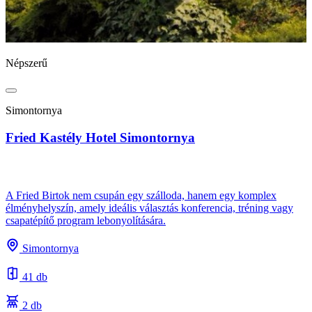
Népszerű
N
Simontornya
Fried Kastély Hotel Simontornya
B
A Fried Birtok nem csupán egy szálloda, hanem egy komplex
élményhelyszín, amely ideális választás konferencia, tréning vagy
csapatépítő program lebonyolítására.
A
s
Simontornya
e
41 db
2 db