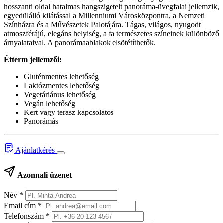
hosszanti oldal hatalmas hangszigetelt panoráma-üvegfalai jellemzik,
egyedülálló kilátással a Millenniumi Városközpontra, a Nemzeti
Színházra és a Művészetek Palotájára. Tágas, világos, nyugodt
atmoszférájú, elegáns helyiség, a fa természetes színeinek különböző
árnyalataival. A panorámaablakok elsötétíthetők.
Étterm jellemzői:
Gluténmentes lehetőség
Laktózmentes lehetőség
Vegetáriánus lehetőség
Vegán lehetőség
Kert vagy terasz kapcsolatos
Panorámás
Ajánlatkérés
Azonnali üzenet
Név
*
Email cím
*
Telefonszám
*