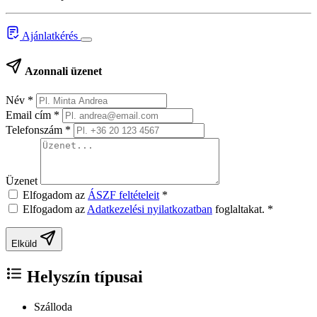
Ajánlatkérés
Azonnali üzenet
Név
*
Email cím
*
Telefonszám
*
Üzenet
Elfogadom az
ÁSZF feltételeit
*
Elfogadom az
Adatkezelési nyilatkozatban
foglaltakat.
*
Elküld
Helyszín típusai
Szálloda