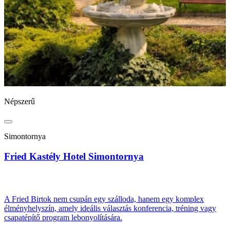
Népszerű
N
Simontornya
Fried Kastély Hotel Simontornya
B
A Fried Birtok nem csupán egy szálloda, hanem egy komplex
élményhelyszín, amely ideális választás konferencia, tréning vagy
csapatépítő program lebonyolítására.
A