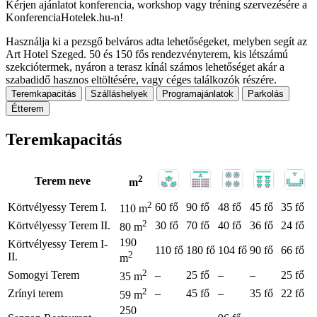
Kérjen ajánlatot konferencia, workshop vagy tréning szervezésére a
KonferenciaHotelek.hu-n!
Használja ki a pezsgő belváros adta lehetőségeket, melyben segít az
Art Hotel Szeged. 50 és 150 fős rendezvényterem, kis létszámú
szekciótermek, nyáron a terasz kínál számos lehetőséget akár a
szabadidő hasznos eltöltésére, vagy céges találkozók részére.
Teremkapacitás
Szálláshelyek
Programajánlatok
Parkolás
Étterem
Teremkapacitás
2
Terem neve
m
2
Körtvélyessy Terem I.
60 fő
90 fő
48 fő
45 fő
35 fő
110 m
2
Körtvélyessy Terem II.
30 fő
70 fő
40 fő
36 fő
24 fő
80 m
190
Körtvélyessy Terem I-
110 fő
180 fő
104 fő
90 fő
66 fő
2
II.
m
2
Somogyi Terem
–
25 fő
–
–
25 fő
35 m
2
Zrínyi terem
–
45 fő
–
35 fő
22 fő
59 m
250