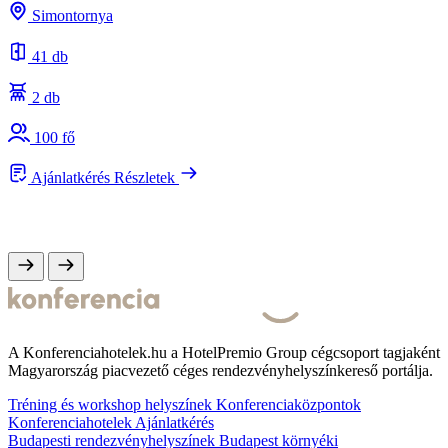
s
Simontornya
e
41 db
2 db
100 fő
Ajánlatkérés
Részletek
A Konferenciahotelek.hu a HotelPremio Group cégcsoport tagjaként
Magyarország piacvezető céges rendezvényhelyszínkereső portálja.
Tréning és workshop helyszínek
Konferenciaközpontok
Konferenciahotelek
Ajánlatkérés
Budapesti rendezvényhelyszínek
Budapest környéki