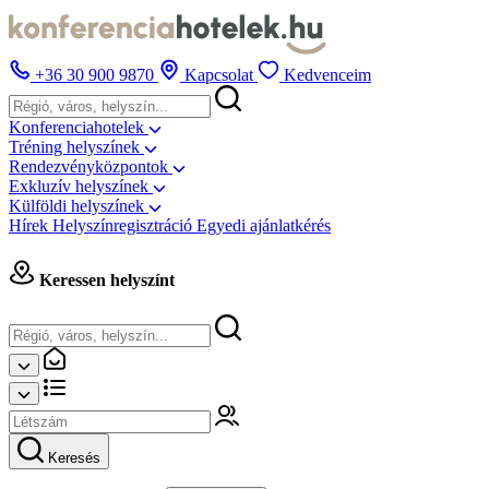
+36 30 900 9870
Kapcsolat
Kedvenceim
Konferenciahotelek
Tréning helyszínek
Rendezvényközpontok
Exkluzív helyszínek
Külföldi helyszínek
Hírek
Helyszínregisztráció
Egyedi ajánlatkérés
Keressen helyszínt
Keresés