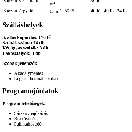
Sanzon Restaurant
–
–
96 fő
–
–
2
m
2
Sanzon tárgyaló
50 fő
–
40 fő
40 fő
24 fő
63 m
Szálláshelyek
Szállás kapacitás: 170 fő
Szobák száma: 74 db
Két ágyas szobák: 3 db
Lakosztályok: 3 db
Szobák jellemzői:
Akadálymentes
Légkondicionált szobák
Programajánlatok
Program lehetőségek:
Sárkányhajókázás
Borkóstoló
Pálinkakóstoló