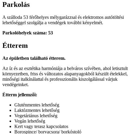
Parkolás
A szálloda 53 férőhelyes mélygarázzsal és elektromos autótöltési
lehetőséggel szolgálja a vendégek további kényelmét.
Parkolóhelyek száma: 53
Étterem
Az épületben található étterem.
Az íz és az esztétika harmóniája a belváros szívében, ahol letisztult
környezetben, friss és változatos alapanyagokból készült ételekkel,
minőségi italkínálattal és professzionális kiszolgálással várjuk
vendégeinket.
Étterm jellemzői:
Gluténmentes lehetőség
Laktózmentes lehetőség
Vegetáriánus lehetőség
Vegán lehetőség
Kert vagy terasz kapcsolatos
Borospince/ borvacsora/ borkóstoló