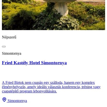
Népszerű
N
Simontornya
Fried Kastély Hotel Simontornya
B
A Fried Birtok nem csupán egy szálloda, hanem egy komplex
élményhelyszín, amely ideális választás konferencia, tréning vagy
csapatépítő program lebonyolítására.
A
s
Simontornya
e