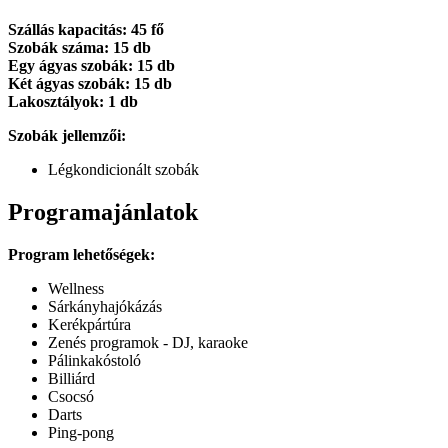
Szállás kapacitás: 45 fő
Szobák száma: 15 db
Egy ágyas szobák: 15 db
Két ágyas szobák: 15 db
Lakosztályok: 1 db
Szobák jellemzői:
Légkondicionált szobák
Programajánlatok
Program lehetőségek:
Wellness
Sárkányhajókázás
Kerékpártúra
Zenés programok - DJ, karaoke
Pálinkakóstoló
Billiárd
Csocsó
Darts
Ping-pong