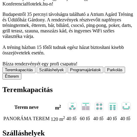
KonferenciaHotelek.hu-n!
Budapestről 35 percnyi távolságra található a Atrium Agárd Tréning
és Üdülőház Gárdony. A rendezvények résztvevőit napfényes
tréningtermek, étterem, bár, biliárd, csocsó, ping-pong, poker, darts,
grill terasz, szauna, masszázs kád, és ingyenes WiFi széles
választéka várja.
A tréning házban 15 főtől tudnak egész házat biztosítani kisebb
összejövetelek esetén.
Bízza rendezvényét egy profi csapatra!
Teremkapacitás
Szálláshelyek
Programajánlatok
Parkolás
Étterem
Teremkapacitás
2
Terem neve
m
2
PANORÁMA TEREM
40 fő
60 fő
40 fő
40 fő
40 fő
120 m
Szálláshelyek