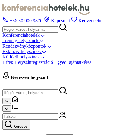
+36 30 900 9870
Kapcsolat
Kedvenceim
Konferenciahotelek
Tréning helyszínek
Rendezvényközpontok
Exkluzív helyszínek
Külföldi helyszínek
Hírek
Helyszínregisztráció
Egyedi ajánlatkérés
Keressen helyszínt
Keresés