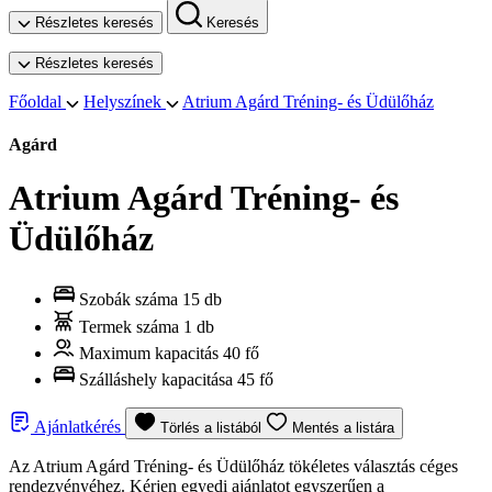
Részletes keresés
Keresés
Részletes keresés
Főoldal
Helyszínek
Atrium Agárd Tréning- és Üdülőház
Agárd
Atrium Agárd Tréning- és
Üdülőház
Szobák száma
15 db
Termek száma
1 db
Maximum kapacitás
40 fő
Szálláshely kapacitása
45 fő
Ajánlatkérés
Törlés a listából
Mentés a listára
Az Atrium Agárd Tréning- és Üdülőház tökéletes választás céges
rendezvényéhez. Kérjen egyedi ajánlatot egyszerűen a