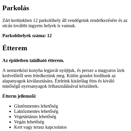
Parkolás
Zárt kertünkben 12 parkolóhely áll vendégeink rendelkezésére és az
utcán további ingyens helyek is vannak.
Parkolóhelyek száma: 12
Étterem
Az épületben található étterem.
A nemzetközi konyha legjavát nyújtjuk, és persze a magyaros ízek
kedvelőiről sem feledkezünk meg. Külön gondot fordítunk az
alapanyagok kiválasztására. Ételeink kizárólag friss és kiváló
minőségű nyersanyagok felhasználásával készülnek.
Étterm jellemzői:
Gluténmentes lehetőség
Laktózmentes lehetőség
Vegetáriánus lehetőség
Vegán lehetőség
Kert vagy terasz kapcsolatos