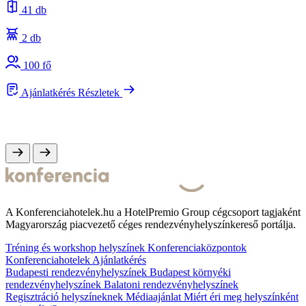
41 db
2 db
100 fő
Ajánlatkérés
Részletek
A Konferenciahotelek.hu a HotelPremio Group cégcsoport tagjaként
Magyarország piacvezető céges rendezvényhelyszínkereső portálja.
Tréning és workshop helyszínek
Konferenciaközpontok
Konferenciahotelek
Ajánlatkérés
Budapesti rendezvényhelyszínek
Budapest környéki
rendezvényhelyszínek
Balatoni rendezvényhelyszínek
Regisztráció helyszíneknek
Médiaajánlat
Miért éri meg helyszínként