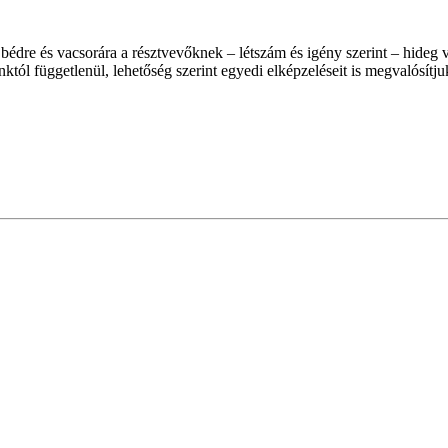
re és vacsorára a résztvevőknek – létszám és igény szerint – hideg va
unktól függetlenül, lehetőség szerint egyedi elképzeléseit is megvalósítju