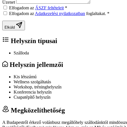
Üzenet
Elfogadom az
ÁSZF feltételeit
*
Elfogadom az
Adatkezelési nyilatkozatban
foglaltakat.
*
Elküld
Helyszín típusai
Szálloda
Helyszín jellemzői
Kis létszámú
Wellness szolgáltatás
Workshop, tréninghelyszín
Konferencia helyszín
Csapatépítő helyszín
Megközelíthetőség
A Budapestről érkező volánbusz megállóhely szállodánktól mindössze 