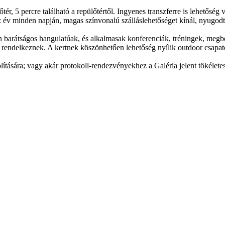
, 5 percre található a repülőtértől. Ingyenes transzferre is lehetőség va
 az év minden napján, magas színvonalú szálláslehetőséget kínál, nyugod
barátságos hangulatúak, és alkalmasak konferenciák, tréningek, megbe
 rendelkeznek. A kertnek köszönhetően lehetőség nyílik outdoor csapaté
ására; vagy akár protokoll-rendezvényekhez a Galéria jelent tökéletes