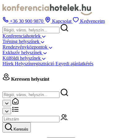
+36 30 900 9870
Kapcsolat
Kedvenceim
Konferenciahotelek
Tréning helyszínek
Rendezvényközpontok
Exkluzív helyszínek
Külföldi helyszínek
Hírek
Helyszínregisztráció
Egyedi ajánlatkérés
Keressen helyszínt
Keresés