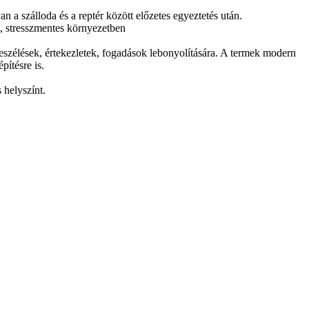
n a szálloda és a reptér között előzetes egyeztetés után.
t, stresszmentes környezetben
szélések, értekezletek, fogadások lebonyolítására. A termek modern
pítésre is.
 helyszínt.