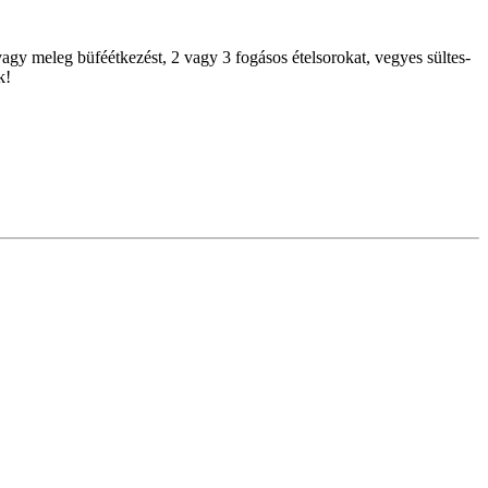
gy meleg büféétkezést, 2 vagy 3 fogásos ételsorokat, vegyes sültes-
k!