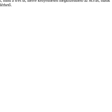
s, mind a 4-es út, illetve kényelmesen megközelíthető az M3-as, másik
lérhető.