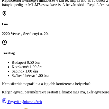
Repülőtértől (Ferihegy) mindössze 4 km-re, míg az M0-ás autóúttól 2 
irányba pedig az M1-M7-es szakasz is. A belvárosból a Repülőtérre ve
Cím
2220 Vecsés, Széchenyi u. 20.
Távolság
Budapest 0.50 óra
Kecskemét 1.00 óra
Szolnok 1.00 óra
Székesfehérvár 1.00 óra
Nem sikerült megtalálnia a legjobb konferencia helyszínt?
Kérjen egyedi paraméterekre szabott ajánlatot még ma, akár egyszerre
Egyedi ajánlatot kérek