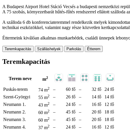
A Budapest Airport Hotel Stáció Vecsés a budapesti nemzetközi repülőtér
A 75 szobás, környezetbarát hűtés-fűtés rendszerrel ellátott szálloda
A szálloda 6 db konferenciateremmel rendelkezik melyek kimondottan 
technikai eszközökkel, valamint nagy része közvetlen kertkapcsolattal
Éttermeink kiválóan alkalmas munkaebédek, családi ünnepek lebonyolít
Teremkapacitás
Szálláshelyek
Parkolás
Étterem
Teremkapacitás
2
Terem neve
m
2
Puskás-terem
–
60 fő
–
32 fő
24 fő
74 m
2
Szent-Györgyi
–
26 fő
–
14 fő
14 fő
55 m
2
Neumann 1.
–
24 fő
–
16 fő
12 fő
43 m
2
Neumann 2.
–
45 fő
–
20 fő
18 fő
60 m
2
Neumann 3.
–
45 fő
–
20 fő
18 fő
60 m
2
Neumann 4.
–
24 fő
–
16 fő
12 fő
37 m