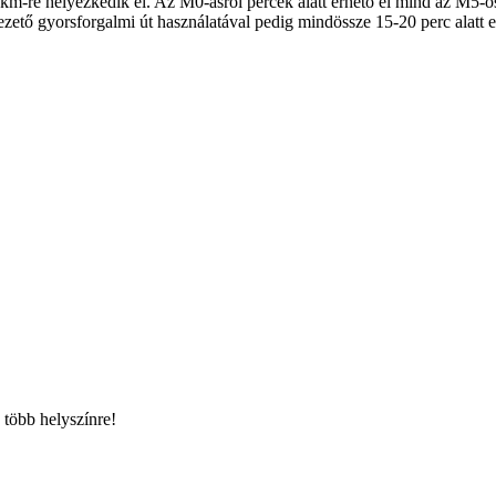
km-re helyezkedik el. Az M0-ásról percek alatt érhető el mind az M5-ö
zető gyorsforgalmi út használatával pedig mindössze 15-20 perc alatt e
 több helyszínre!