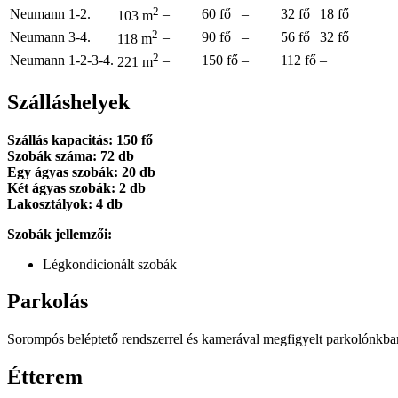
2
Neumann 1-2.
–
60 fő
–
32 fő
18 fő
103 m
2
Neumann 3-4.
–
90 fő
–
56 fő
32 fő
118 m
2
Neumann 1-2-3-4.
–
150 fő
–
112 fő
–
221 m
Szálláshelyek
Szállás kapacitás: 150 fő
Szobák száma: 72 db
Egy ágyas szobák: 20 db
Két ágyas szobák: 2 db
Lakosztályok: 4 db
Szobák jellemzői:
Légkondicionált szobák
Parkolás
Sorompós beléptető rendszerrel és kamerával megfigyelt parkolónkban 
Étterem