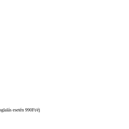
glalás esetén 990Ft/éj