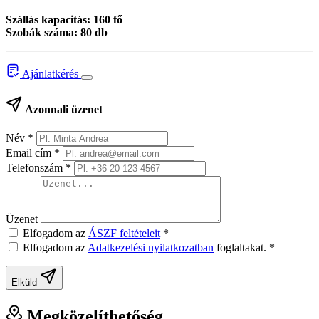
Szállás kapacitás: 160 fő
Szobák száma: 80 db
Ajánlatkérés
Azonnali üzenet
Név
*
Email cím
*
Telefonszám
*
Üzenet
Elfogadom az
ÁSZF feltételeit
*
Elfogadom az
Adatkezelési nyilatkozatban
foglaltakat.
*
Elküld
Megközelíthetőség