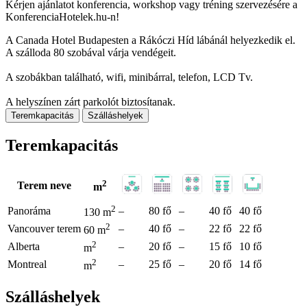
Kérjen ajánlatot konferencia, workshop vagy tréning szervezésére a
KonferenciaHotelek.hu-n!
A Canada Hotel Budapesten a Rákóczi Híd lábánál helyezkedik el.
A szálloda 80 szobával várja vendégeit.
A szobákban található, wifi, minibárral, telefon, LCD Tv.
A helyszínen zárt parkolót biztosítanak.
Teremkapacitás
Szálláshelyek
Teremkapacitás
2
Terem neve
m
2
Panoráma
–
80 fő
–
40 fő
40 fő
130 m
2
Vancouver terem
–
40 fő
–
22 fő
22 fő
60 m
2
Alberta
–
20 fő
–
15 fő
10 fő
m
2
Montreal
–
25 fő
–
20 fő
14 fő
m
Szálláshelyek