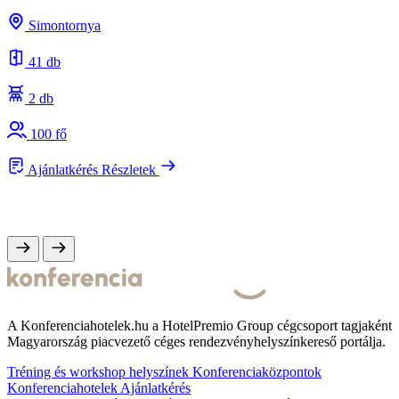
A
s
Simontornya
e
41 db
2 db
100 fő
Ajánlatkérés
Részletek
A Konferenciahotelek.hu a HotelPremio Group cégcsoport tagjaként
Magyarország piacvezető céges rendezvényhelyszínkereső portálja.
Tréning és workshop helyszínek
Konferenciaközpontok
Konferenciahotelek
Ajánlatkérés