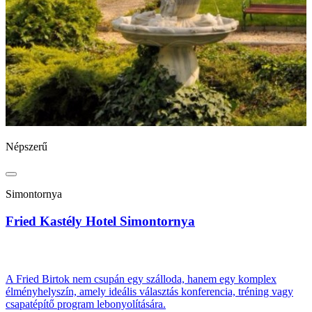
Népszerű
N
Simontornya
Fried Kastély Hotel Simontornya
B
A Fried Birtok nem csupán egy szálloda, hanem egy komplex
élményhelyszín, amely ideális választás konferencia, tréning vagy
csapatépítő program lebonyolítására.