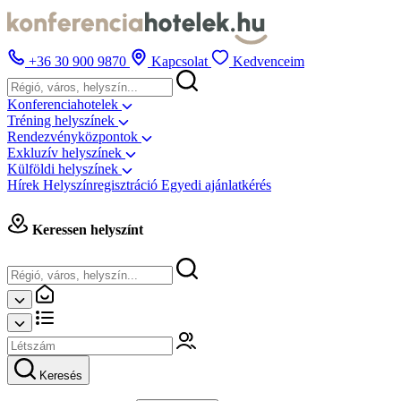
+36 30 900 9870
Kapcsolat
Kedvenceim
Konferenciahotelek
Tréning helyszínek
Rendezvényközpontok
Exkluzív helyszínek
Külföldi helyszínek
Hírek
Helyszínregisztráció
Egyedi ajánlatkérés
Keressen helyszínt
Keresés