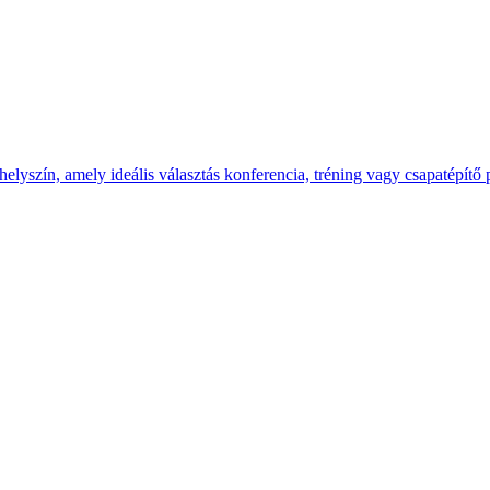
yszín, amely ideális választás konferencia, tréning vagy csapatépítő 