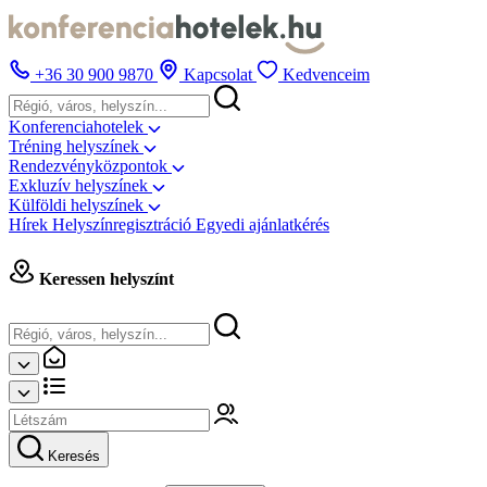
+36 30 900 9870
Kapcsolat
Kedvenceim
Konferenciahotelek
Tréning helyszínek
Rendezvényközpontok
Exkluzív helyszínek
Külföldi helyszínek
Hírek
Helyszínregisztráció
Egyedi ajánlatkérés
Keressen helyszínt
Keresés