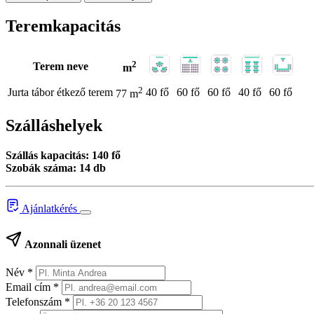
Teremkapacitás
2
Terem neve
m
2
Jurta tábor étkező terem
40 fő
60 fő
60 fő
40 fő
60 fő
77 m
Szálláshelyek
Szállás kapacitás: 140 fő
Szobák száma: 14 db
Ajánlatkérés
Azonnali üzenet
Név
*
Email cím
*
Telefonszám
*