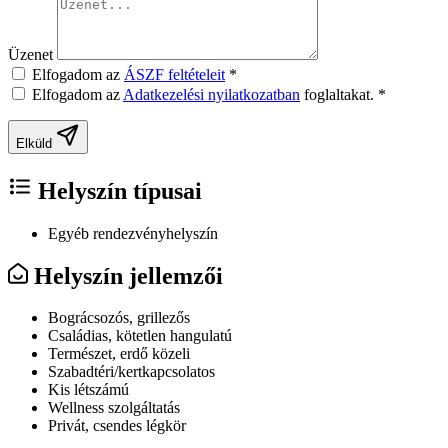
Üzenet
Elfogadom az
ÁSZF feltételeit
*
Elfogadom az
Adatkezelési nyilatkozatban
foglaltakat.
*
Elküld
Helyszín típusai
Egyéb rendezvényhelyszín
Helyszín jellemzői
Bográcsozós, grillezős
Családias, kötetlen hangulatú
Természet, erdő közeli
Szabadtéri/kertkapcsolatos
Kis létszámú
Wellness szolgáltatás
Privát, csendes légkör