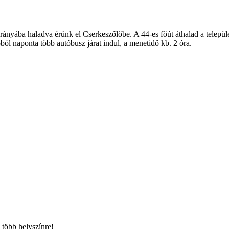
rányába haladva érünk el Cserkeszőlőbe. A 44-es főút áthalad a települ
ból naponta több autóbusz járat indul, a menetidő kb. 2 óra.
 több helyszínre!