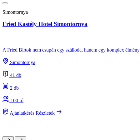
Simontornya
Fried Kastély Hotel Simontornya
A Fried Birtok nem csupán egy szálloda, hanem egy komplex élményhel
Simontornya
41 db
2 db
100 fő
Ajánlatkérés
Részletek