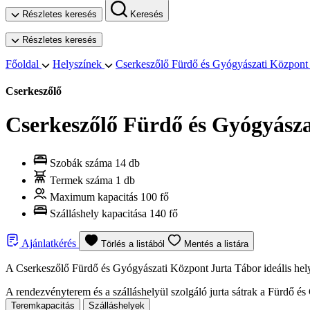
Részletes keresés
Keresés
Részletes keresés
Főoldal
Helyszínek
Cserkeszőlő Fürdő és Gyógyászati Központ 
Cserkeszőlő
Cserkeszőlő Fürdő és Gyógyász
Szobák száma
14 db
Termek száma
1 db
Maximum kapacitás
100 fő
Szálláshely kapacitása
140 fő
Ajánlatkérés
Törlés a listából
Mentés a listára
A Cserkeszőlő Fürdő és Gyógyászati Központ Jurta Tábor ideális hely
A rendezvényterem és a szálláshelyül szolgáló jurta sátrak a Fürdő é
Teremkapacitás
Szálláshelyek