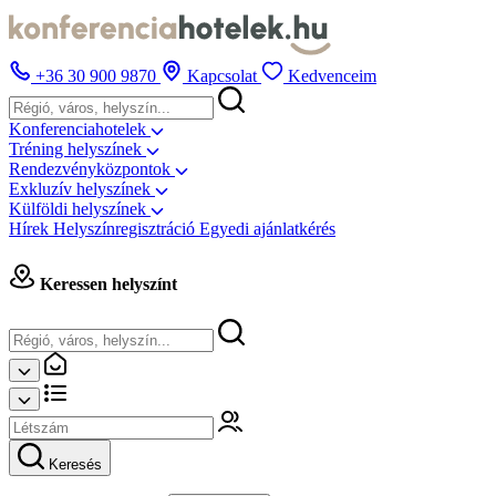
+36 30 900 9870
Kapcsolat
Kedvenceim
Konferenciahotelek
Tréning helyszínek
Rendezvényközpontok
Exkluzív helyszínek
Külföldi helyszínek
Hírek
Helyszínregisztráció
Egyedi ajánlatkérés
Keressen helyszínt
Keresés