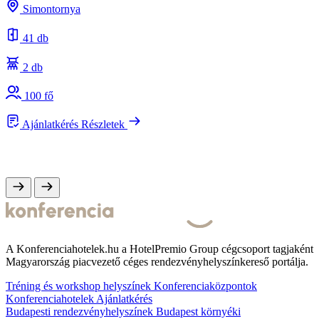
s
Simontornya
e
41 db
2 db
100 fő
Ajánlatkérés
Részletek
A Konferenciahotelek.hu a HotelPremio Group cégcsoport tagjaként
Magyarország piacvezető céges rendezvényhelyszínkereső portálja.
Tréning és workshop helyszínek
Konferenciaközpontok
Konferenciahotelek
Ajánlatkérés
Budapesti rendezvényhelyszínek
Budapest környéki