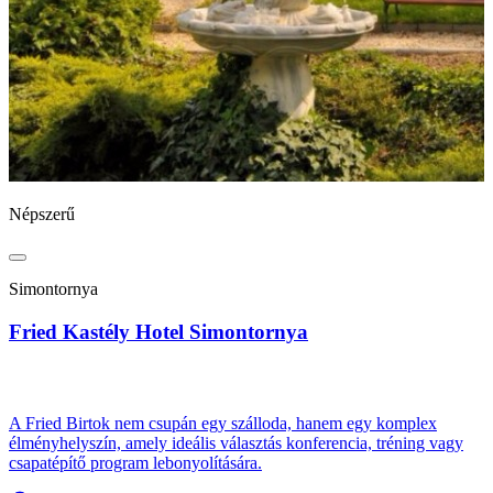
Népszerű
N
Simontornya
Fried Kastély Hotel Simontornya
B
A Fried Birtok nem csupán egy szálloda, hanem egy komplex
élményhelyszín, amely ideális választás konferencia, tréning vagy
csapatépítő program lebonyolítására.
A