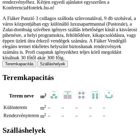
rendezvényéhez. Kérjen egyedi ajánlatot egyszerűen a
KonferenciaHotelek.hu-n!
A Fiáker Panzió 3 csillagos szálloda színvonalával, 9 db szobával, a
város központjában egy különálló luxusapartmannal (Pastorale), a
Zalai-dombság szívében igényes szállás lehetőséget kínál a kisvárosi
pihenésre, a helyi programokra, feltöltődésre, kikapcsolódásra, vagy
éppen üzleti útra érkező vendégek számára. A Fiáker Vendéglő
elegáns termei tökéletes helyszínt biztosítanak rendezvények
számára is. Profi csapatuk igényeikhez teljes körű megoldást
kínálnak 30 főtől akár 300 főig.
Teremkapacitás
Szálláshelyek
Teremkapacitás
2
Terem neve
m
2
Különterem
–
–
–
–
–
m
2
Rendezvényterem
–
–
–
–
–
m
Szálláshelyek