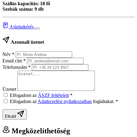
Szállás kapacitás: 18 fő
Szobák száma: 9 db
Ajánlatkérés
Azonnali üzenet
Név
*
Email cím
*
Telefonszám
*
Üzenet
Elfogadom az
ÁSZF feltételeit
*
Elfogadom az
Adatkezelési nyilatkozatban
foglaltakat.
*
Elküld
Megközelíthetőség