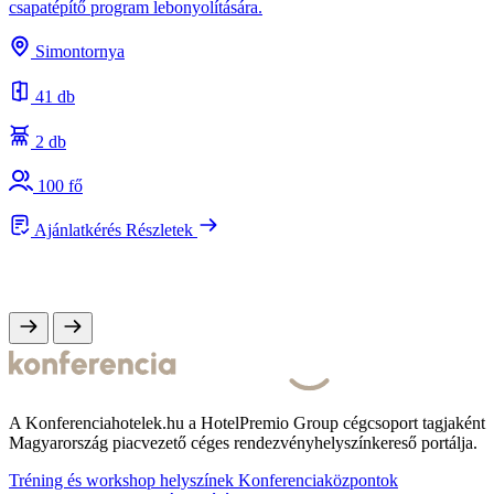
csapatépítő program lebonyolítására.
A
s
Simontornya
e
41 db
2 db
100 fő
Ajánlatkérés
Részletek
A Konferenciahotelek.hu a HotelPremio Group cégcsoport tagjaként
Magyarország piacvezető céges rendezvényhelyszínkereső portálja.
Tréning és workshop helyszínek
Konferenciaközpontok