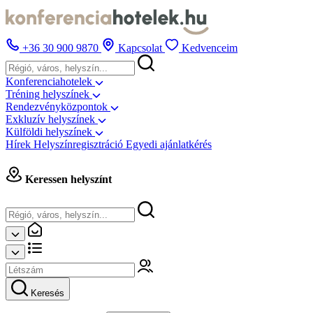
+36 30 900 9870
Kapcsolat
Kedvenceim
Konferenciahotelek
Tréning helyszínek
Rendezvényközpontok
Exkluzív helyszínek
Külföldi helyszínek
Hírek
Helyszínregisztráció
Egyedi ajánlatkérés
Keressen helyszínt
Keresés