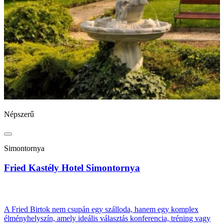
Népszerű
N
Simontornya
Fried Kastély Hotel Simontornya
B
A Fried Birtok nem csupán egy szálloda, hanem egy komplex
élményhelyszín, amely ideális választás konferencia, tréning vagy