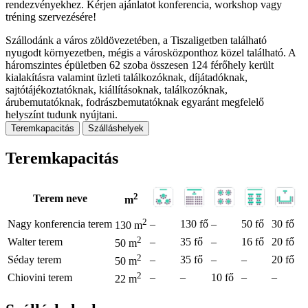
rendezvényekhez. Kérjen ajánlatot konferencia, workshop vagy
tréning szervezésére!
Szállodánk a város zöldövezetében, a Tiszaligetben található
nyugodt környezetben, mégis a városközponthoz közel található. A
háromszintes épületben 62 szoba összesen 124 férőhely került
kialakításra valamint üzleti találkozóknak, díjátadóknak,
sajtótájékoztatóknak, kiállításoknak, találkozóknak,
árubemutatóknak, fodrászbemutatóknak egyaránt megfelelő
helyszínt tudunk nyújtani.
Teremkapacitás
Szálláshelyek
Teremkapacitás
2
Terem neve
m
2
Nagy konferencia terem
–
130 fő
–
50 fő
30 fő
130 m
2
Walter terem
–
35 fő
–
16 fő
20 fő
50 m
2
Séday terem
–
35 fő
–
–
20 fő
50 m
2
Chiovini terem
–
–
10 fő
–
–
22 m