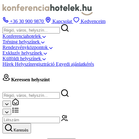
+36 30 900 9870
Kapcsolat
Kedvenceim
Konferenciahotelek
Tréning helyszínek
Rendezvényközpontok
Exkluzív helyszínek
Külföldi helyszínek
Hírek
Helyszínregisztráció
Egyedi ajánlatkérés
Keressen helyszínt
Keresés