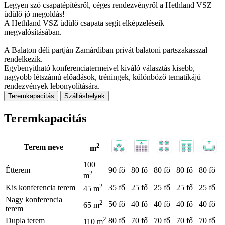
Legyen szó csapatépítésről, céges rendezvényről a Hethland VSZ
üdülő jó megoldás!
A Hethland VSZ üdülő csapata segít elképzeléseik
megvalósításában.
A Balaton déli partján Zamárdiban privát balatoni partszakasszal
rendelkezik.
Egybenyitható konferenciatermeivel kiváló választás kisebb,
nagyobb létszámú előadások, tréningek, különböző tematikájú
rendezvények lebonyolítására.
Teremkapacitás
Szálláshelyek
Teremkapacitás
2
Terem neve
m
100
Étterem
90 fő
80 fő
80 fő
80 fő
80 fő
2
m
2
Kis konferencia terem
35 fő
25 fő
25 fő
25 fő
25 fő
45 m
Nagy konferencia
2
50 fő
40 fő
40 fő
40 fő
40 fő
65 m
terem
2
Dupla terem
80 fő
70 fő
70 fő
70 fő
70 fő
110 m