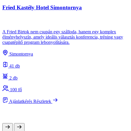
Fried Kastély Hotel Simontornya
B
A Fried Birtok nem csupán egy szálloda, hanem egy komplex
élményhelyszín, amely ideális választás konferencia, tréning vagy
csapatépítő program lebonyolítására.
A
s
Simontornya
e
41 db
2 db
100 fő
Ajánlatkérés
Részletek