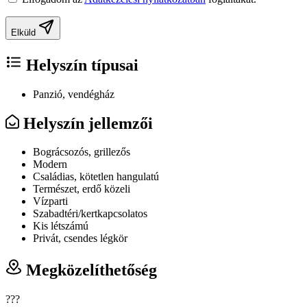
Elküld
Helyszín típusai
Panzió, vendégház
Helyszín jellemzői
Bográcsozós, grillezős
Modern
Családias, kötetlen hangulatú
Természet, erdő közeli
Vízparti
Szabadtéri/kertkapcsolatos
Kis létszámú
Privát, csendes légkör
Megközelíthetőség
???