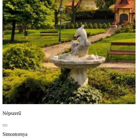
Népszerű
N
Simontornya