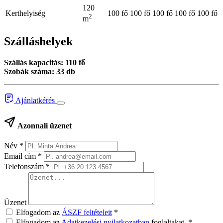
120
Kerthelyiség
100 fő
100 fő
100 fő
100 fő
100 fő
2
m
Szálláshelyek
Szállás kapacitás: 110 fő
Szobák száma: 33 db
Ajánlatkérés
Azonnali üzenet
Név
*
Email cím
*
Telefonszám
*
Üzenet
Elfogadom az
ÁSZF feltételeit
*
Elfogadom az
Adatkezelési nyilatkozatban
foglaltakat.
*