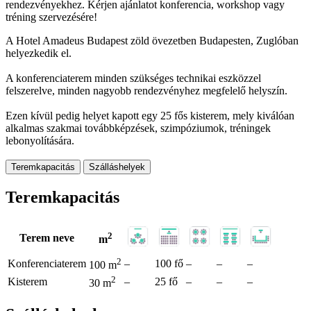
rendezvényekhez. Kérjen ajánlatot konferencia, workshop vagy
tréning szervezésére!
A Hotel Amadeus Budapest zöld övezetben Budapesten, Zuglóban
helyezkedik el.
A konferenciaterem minden szükséges technikai eszközzel
felszerelve, minden nagyobb rendezvényhez megfelelő helyszín.
Ezen kívül pedig helyet kapott egy 25 fős kisterem, mely kiválóan
alkalmas szakmai továbbképzések, szimpóziumok, tréningek
lebonyolítására.
Teremkapacitás
Szálláshelyek
Teremkapacitás
2
Terem neve
m
2
Konferenciaterem
–
100 fő
–
–
–
100 m
2
Kisterem
–
25 fő
–
–
–
30 m