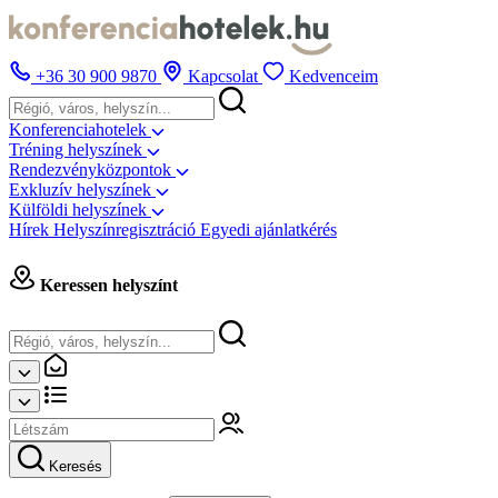
+36 30 900 9870
Kapcsolat
Kedvenceim
Konferenciahotelek
Tréning helyszínek
Rendezvényközpontok
Exkluzív helyszínek
Külföldi helyszínek
Hírek
Helyszínregisztráció
Egyedi ajánlatkérés
Keressen helyszínt
Keresés