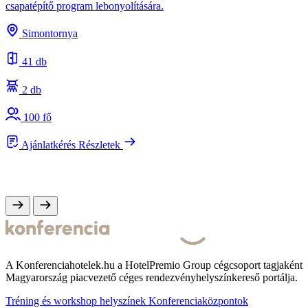
csapatépítő program lebonyolítására.
A
s
Simontornya
e
41 db
2 db
100 fő
Ajánlatkérés
Részletek
A Konferenciahotelek.hu a HotelPremio Group cégcsoport tagjaként
Magyarország piacvezető céges rendezvényhelyszínkereső portálja.
Tréning és workshop helyszínek
Konferenciaközpontok