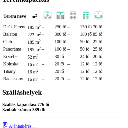
2
Terem neve
m
2
Deák Ferenc
–
250 fő
–
150 fő
70 fő
185 m
2
Balaton
–
300 fő
–
180 fő
85 fő
223 m
2
Club
–
100 fő
–
50 fő
25 fő
185 m
2
Panoráma
–
100 fő
–
50 fő
25 fő
185 m
2
Erzsébet
–
30 fő
–
24 fő
20 fő
52 m
2
Koloska
–
20 fő
–
12 fő
12 fő
16 m
2
Tihany
–
20 fő
–
12 fő
12 fő
16 m
2
Badacsony
–
20 fő
–
12 fő
12 fő
16 m
Szálláshelyek
Szállás kapacitás: 776 fő
Szobák száma: 389 db
Ajánlatkérés