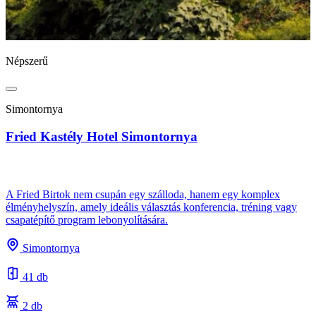
Népszerű
N
Simontornya
Fried Kastély Hotel Simontornya
B
A Fried Birtok nem csupán egy szálloda, hanem egy komplex
élményhelyszín, amely ideális választás konferencia, tréning vagy
csapatépítő program lebonyolítására.
A
s
Simontornya
e
41 db
2 db