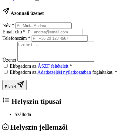
Azonnali üzenet
Név
*
Email cím
*
Telefonszám
*
Üzenet
Elfogadom az
ÁSZF feltételeit
*
Elfogadom az
Adatkezelési nyilatkozatban
foglaltakat.
*
Elküld
Helyszín típusai
Szálloda
Helyszín jellemzői