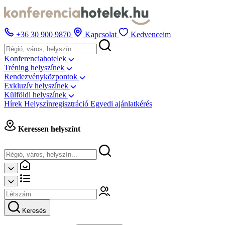
+36 30 900 9870
Kapcsolat
Kedvenceim
Konferenciahotelek
Tréning helyszínek
Rendezvényközpontok
Exkluzív helyszínek
Külföldi helyszínek
Hírek
Helyszínregisztráció
Egyedi ajánlatkérés
Keressen helyszínt
Keresés