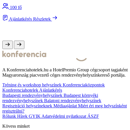
100 fő
Ajánlatkérés
Részletek
A Konferenciahotelek.hu a HotelPremio Group cégcsoport tagjaként
Magyarország piacvezető céges rendezvényhelyszínkereső portálja.
Tréning és workshop helyszínek
Konferenciaközpontok
Konferenciahotelek
Ajánlatkérés
Budapesti rendezvényhelyszínek
Budapest környéki
rendezvényhelyszínek
Balatoni rendezvényhelyszínek
Regisztráció helyszíneknek
Médiaajánlat
Miért éri meg helyszínként
regisztrálni?
Rólunk
Hírek
GYIK
Adatvédelmi nyilatkozat
ÁSZF
Kövess minket