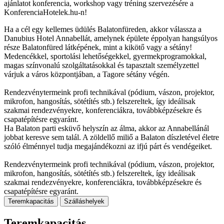
ajánlatot konferencia, workshop vagy tréning szervezésére a
KonferenciaHotelek.hu-n!
Ha a cél egy kellemes üdülés Balatonfüreden, akkor válassza a
Danubius Hotel Annabellát, amelynek épülete éppolyan hangsúlyos
része Balatonfüred látképének, mint a kikötő vagy a sétány!
Medencékkel, sportolási lehetőségekkel, gyermekprogramokkal,
magas színvonalú szolgáltatásokkal és tapasztalt személyzettel
várjuk a város központjában, a Tagore sétány végén.
Rendezvénytermeink profi technikával (pódium, vászon, projektor,
mikrofon, hangosítás, sötétítés stb.) felszereltek, így ideálisak
szakmai rendezvényekre, konferenciákra, továbbképzésekre és
csapatépítésre egyaránt.
Ha Balaton parti esküvő helyszín az álma, akkor az Annabellánál
jobbat keresve sem talál. A zöldellő miliő a Balaton díszletével életre
szóló élménnyel tudja megajándékozni az ifjú párt és vendégeiket.
Rendezvénytermeink profi technikával (pódium, vászon, projektor,
mikrofon, hangosítás, sötétítés stb.) felszereltek, így ideálisak
szakmai rendezvényekre, konferenciákra, továbbképzésekre és
csapatépítésre egyaránt.
Teremkapacitás
Szálláshelyek
Teremkapacitás