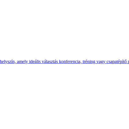
yszín, amely ideális választás konferencia, tréning vagy csapatépítő 