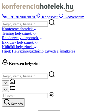
+36 30 900 9870
Kapcsolat
Kedvenceim
Konferenciahotelek
Tréning helyszínek
Rendezvényközpontok
Exkluzív helyszínek
Külföldi helyszínek
Hírek
Helyszínregisztráció
Egyedi ajánlatkérés
Keressen helyszínt
Keresés