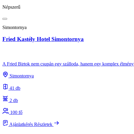
Népszerű
Simontornya
Fried Kastély Hotel Simontornya
A Fried Birtok nem csupán egy szálloda, hanem egy komplex élményhel
Simontornya
41 db
2 db
100 fő
Ajánlatkérés
Részletek