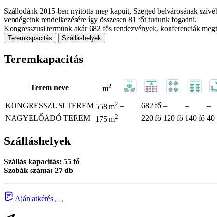
Szállodánk 2015-ben nyitotta meg kapuit, Szeged belvárosának szívébe
vendégeink rendelkezésére így összesen 81 főt tudunk fogadni.
Kongresszusi termünk akár 682 fős rendezvények, konferenciák megta
Teremkapacitás
Szálláshelyek
Teremkapacitás
2
Terem neve
m
2
KONGRESSZUSI TEREM
–
682 fő
–
–
–
558 m
2
NAGYELŐADÓ TEREM
–
220 fő
120 fő
140 fő
40 
175 m
Szálláshelyek
Szállás kapacitás: 55 fő
Szobák száma: 27 db
Ajánlatkérés