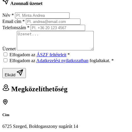
Azonnali üzenet
Név
*
Email cím
*
Telefonszám
*
Üzenet
Elfogadom az
ÁSZF feltételeit
*
Elfogadom az
Adatkezelési nyilatkozatban
foglaltakat.
*
Elküld
Megközelíthetőség
Cím
6725 Szeged, Boldogasszony sugárút 14