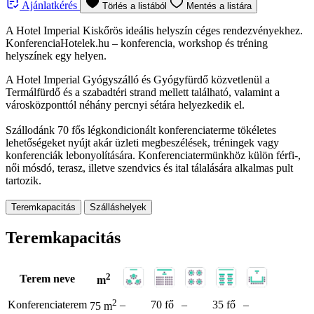
Ajánlatkérés
Törlés a listából
Mentés a listára
A Hotel Imperial Kiskőrös ideális helyszín céges rendezvényekhez.
KonferenciaHotelek.hu – konferencia, workshop és tréning
helyszínek egy helyen.
A Hotel Imperial Gyógyszálló és Gyógyfürdő közvetlenül a
Termálfürdő és a szabadtéri strand mellett található, valamint a
városközponttól néhány percnyi sétára helyezkedik el.
Szállodánk 70 fős légkondicionált konferenciaterme tökéletes
lehetőségeket nyújt akár üzleti megbeszélések, tréningek vagy
konferenciák lebonyolítására. Konferenciatermünkhöz külön férfi-,
női mósdó, terasz, illetve szendvics és ital tálalására alkalmas pult
tartozik.
Teremkapacitás
Szálláshelyek
Teremkapacitás
2
Terem neve
m
2
Konferenciaterem
–
70 fő
–
35 fő
–
75 m