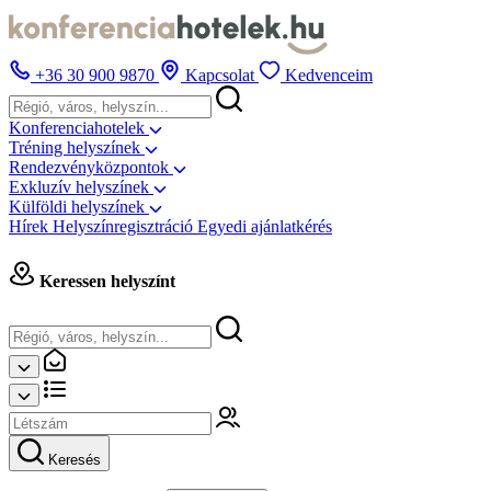
+36 30 900 9870
Kapcsolat
Kedvenceim
Konferenciahotelek
Tréning helyszínek
Rendezvényközpontok
Exkluzív helyszínek
Külföldi helyszínek
Hírek
Helyszínregisztráció
Egyedi ajánlatkérés
Keressen helyszínt
Keresés