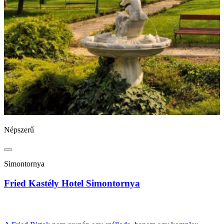
Népszerű
N
Simontornya
Fried Kastély Hotel Simontornya
B