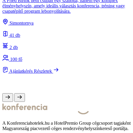
A Fried Birtok nem csupán egy szálloda, hanem egy komplex
élményhelyszín, amely ideális választás konferencia, tréning vagy
csapatépítő program lebonyolítására.
A
s
Simontornya
e
41 db
2 db
100 fő
Ajánlatkérés
Részletek
A Konferenciahotelek.hu a HotelPremio Group cégcsoport tagjaként
Magyarország piacvezető céges rendezvényhelyszínkereső portálja.