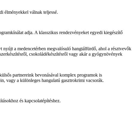
i élményekkel válnak teljessé.
ogramkínálat adja. A klasszikus rendezvényeket egyedi kiegészítő
t nyújt a medencetérben megvalósuló hangtálfürdő, ahol a résztvevők
kszerkészítésről, csokoládékészítésről vagy akár a gyógynövények
g külsős partnereink bevonásával komplex programok is
tein, vagy a különleges hangulatú gasztrokrimi vacsorák.
ításokhoz és kapcsolatépítéshez.