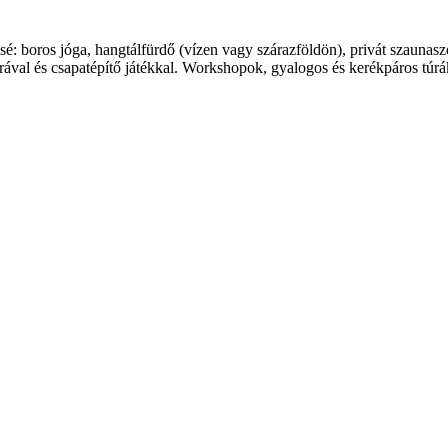
é: boros jóga, hangtálfürdő (vízen vagy szárazföldön), privát szauna
ával és csapatépítő játékkal. Workshopok, gyalogos és kerékpáros túrák,