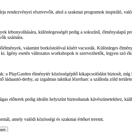
 rendezvényei résztvevőit, ahol a szakmai programok inspiráló, valód
yek lebonyolítására, különlegességét pedig a sokszínű, élményalapú pr
evők számára.
dőélmények, valamint borkóstolóval kísért vacsorák. Különleges élmény
 ki. Igény esetén változatos workshopok is szervezhetők, legyen szó é
unk: a PlayGarden élménytér közösségépítő kikapcsolódást biztosít, mí
ztő ládaautó-derby, az izgalmas taktikai lézerharc a szálloda zöld terüle
s előterek pedig ideális helyszínt biztosítanak kávészünetekhez, kiáll
ál, amely valódi közösségi és szakmai értéket teremt.
rem