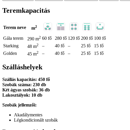
Teremkapacitás
2
Terem neve
m
2
Gála terem
60 fő
280 fő
120 fő
200 fő
100 fő
290 m
2
Starking
–
40 fő
–
25 fő
15 fő
48 m
2
Golden
–
40 fő
–
25 fő
15 fő
45 m
Szálláshelyek
Szállás kapacitás: 450 fő
Szobák száma: 230 db
Két ágyas szobák: 36 db
Lakosztályok: 10 db
Szobák jellemzői:
Akadálymentes
Légkondicionált szobák