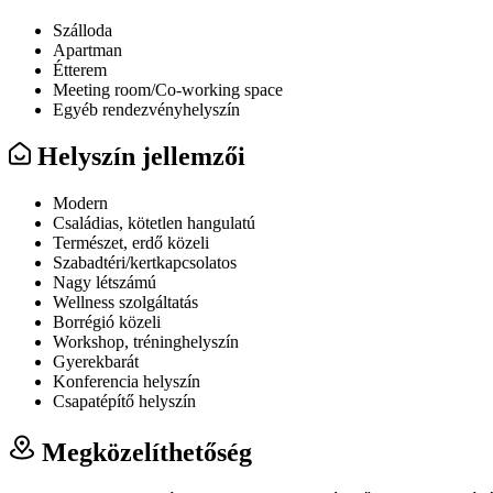
Szálloda
Apartman
Étterem
Meeting room/Co-working space
Egyéb rendezvényhelyszín
Helyszín jellemzői
Modern
Családias, kötetlen hangulatú
Természet, erdő közeli
Szabadtéri/kertkapcsolatos
Nagy létszámú
Wellness szolgáltatás
Borrégió közeli
Workshop, tréninghelyszín
Gyerekbarát
Konferencia helyszín
Csapatépítő helyszín
Megközelíthetőség