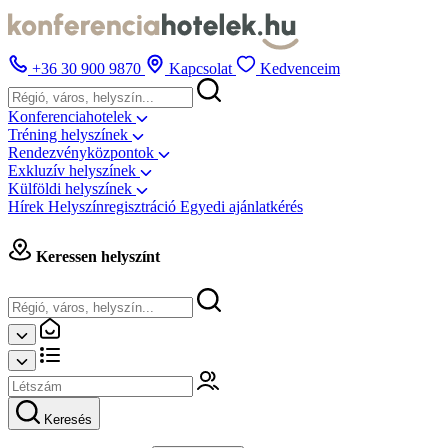
+36 30 900 9870
Kapcsolat
Kedvenceim
Konferenciahotelek
Tréning helyszínek
Rendezvényközpontok
Exkluzív helyszínek
Külföldi helyszínek
Hírek
Helyszínregisztráció
Egyedi ajánlatkérés
Keressen helyszínt
Keresés