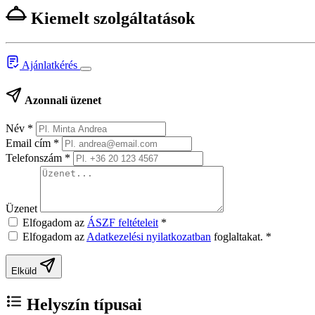
Kiemelt szolgáltatások
Ajánlatkérés
Azonnali üzenet
Név
*
Email cím
*
Telefonszám
*
Üzenet
Elfogadom az
ÁSZF feltételeit
*
Elfogadom az
Adatkezelési nyilatkozatban
foglaltakat.
*
Elküld
Helyszín típusai