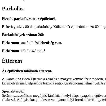
Parkolás
Fizetős parkolás van az épületnél.
Beltéri: garázs, 80 db parkolóhely Kültéri: két épületünk közt: 60 d
Parkolóhelyek száma: 260
Elektromos autó töltési lehetőség van.
Elektromos töltők száma: 5
Étterem
Az épületben található étterem.
A Karos Spa Éden Étterme a zalai és a magyar konyha ízeit modern, igé
ki, amelyek még teljesebbé teszik a régió gasztronómiai élményét. A st
Specialitások:
Séfünk szezonálisan megújuló kínálattal, helyi alapanyagokra építve a
tálalással. A fogásokat gondosan válogatott helyi borok kísérik, így