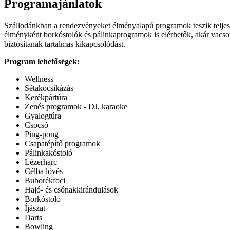
Programajánlatok
Szállodánkban a rendezvényeket élményalapú programok teszik teljess
élményként borkóstolók és pálinkaprogramok is elérhetők, akár vacsor
biztosítanak tartalmas kikapcsolódást.
Program lehetőségek:
Wellness
Sétakocsikázás
Kerékpártúra
Zenés programok - DJ, karaoke
Gyalogtúra
Csocsó
Ping-pong
Csapatépítő programok
Pálinkakóstoló
Lézerharc
Célba lövés
Buborékfoci
Hajó- és csónakkirándulások
Borkóstoló
Íjászat
Darts
Bowling