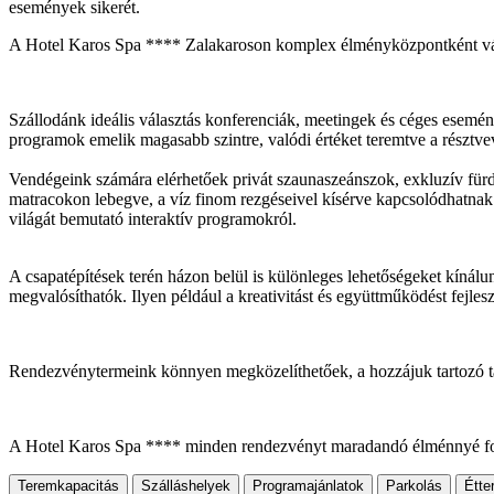
események sikerét.
A Hotel Karos Spa **** Zalakaroson komplex élményközpontként várja
Szállodánk ideális választás konferenciák, meetingek és céges esemén
programok emelik magasabb szintre, valódi értéket teremtve a résztv
Vendégeink számára elérhetőek privát szaunaszeánszok, exkluzív für
matracokon lebegve, a víz finom rezgéseivel kísérve kapcsolódhatnak
világát bemutató interaktív programokról.
A csapatépítések terén házon belül is különleges lehetőségeket kínál
megvalósíthatók. Ilyen például a kreativitást és együttműködést fejles
Rendezvénytermeink könnyen megközelíthetőek, a hozzájuk tartozó tága
A Hotel Karos Spa **** minden rendezvényt maradandó élménnyé form
Teremkapacitás
Szálláshelyek
Programajánlatok
Parkolás
Étte