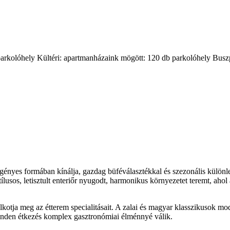
b parkolóhely Kültéri: apartmanházaink mögött: 120 db parkolóhely Busz
nyes formában kínálja, gazdag büféválasztékkal és szezonális különlege
ílusos, letisztult enteriőr nyugodt, harmonikus környezetet teremt, ahol
lkotja meg az étterem specialitásait. A zalai és magyar klasszikusok mo
 minden étkezés komplex gasztronómiai élménnyé válik.