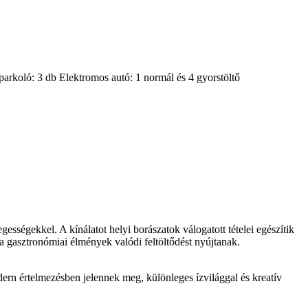
parkoló: 3 db Elektromos autó: 1 normál és 4 gyorstöltő
sségekkel. A kínálatot helyi borászatok válogatott tételei egészítik
 a gasztronómiai élmények valódi feltöltődést nyújtanak.
dern értelmezésben jelennek meg, különleges ízvilággal és kreatív