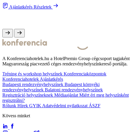
Ajánlatkérés
Részletek
A Konferenciahotelek.hu a HotelPremio Group cégcsoport tagjaként
Magyarország piacvezető céges rendezvényhelyszínkereső portálja.
Tréning és workshop helyszínek
Konferenciaközpontok
Konferenciahotelek
Ajánlatkérés
Budapesti rendezvényhelyszínek
Budapest környéki
rendezvényhelyszínek
Balatoni rendezvényhelyszínek
Regisztráció helyszíneknek
Médiaajánlat
Miért éri meg helyszínként
regisztrálni?
Rólunk
Hírek
GYIK
Adatvédelmi nyilatkozat
ÁSZF
Kövess minket