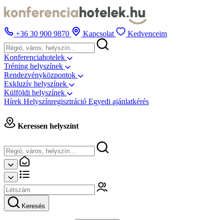
+36 30 900 9870
Kapcsolat
Kedvenceim
Konferenciahotelek
Tréning helyszínek
Rendezvényközpontok
Exkluzív helyszínek
Külföldi helyszínek
Hírek
Helyszínregisztráció
Egyedi ajánlatkérés
Keressen helyszínt
Keresés