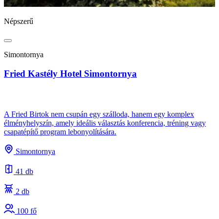
Népszerű
N
Simontornya
Fried Kastély Hotel Simontornya
B
A Fried Birtok nem csupán egy szálloda, hanem egy komplex
élményhelyszín, amely ideális választás konferencia, tréning vagy
csapatépítő program lebonyolítására.
A
s
Simontornya
e
41 db
2 db
100 fő