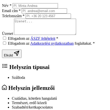
Név
*
Email cím
*
Telefonszám
*
Üzenet
Elfogadom az
ÁSZF feltételeit
*
Elfogadom az
Adatkezelési nyilatkozatban
foglaltakat.
*
Elküld
Helyszín típusai
Szálloda
Helyszín jellemzői
Családias, kötetlen hangulatú
Természet, erdő közeli
Szabadtéri/kertkapcsolatos