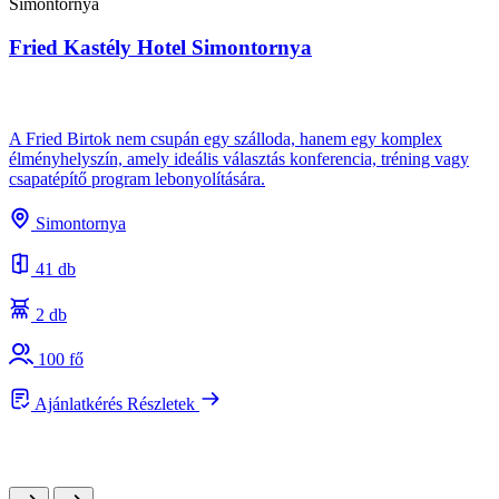
Simontornya
Fried Kastély Hotel Simontornya
B
A Fried Birtok nem csupán egy szálloda, hanem egy komplex
élményhelyszín, amely ideális választás konferencia, tréning vagy
csapatépítő program lebonyolítására.
A
s
Simontornya
e
41 db
2 db
100 fő
Ajánlatkérés
Részletek