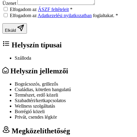
Üzenet
Elfogadom az
ÁSZF feltételeit
*
Elfogadom az
Adatkezelési nyilatkozatban
foglaltakat.
*
Elküld
Helyszín típusai
Szálloda
Helyszín jellemzői
Bográcsozós, grillezős
Családias, kötetlen hangulatú
Természet, erdő közeli
Szabadtéri/kertkapcsolatos
Wellness szolgáltatás
Borrégió közeli
Privát, csendes légkör
Megközelíthetőség