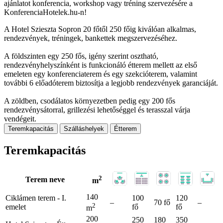
ajánlatot konferencia, workshop vagy tréning szervezésére a
KonferenciaHotelek.hu-n!
A Hotel Szieszta Sopron 20 főtől 250 főig kiválóan alkalmas,
rendezvények, tréningek, bankettek megszervezéséhez.
A földszinten egy 250 fős, igény szerint osztható,
rendezvényhelyszínként is funkcionáló étterem mellett az első
emeleten egy konferenciaterem és egy szekcióterem, valamint
további 6 előadóterem biztosítja a legjobb rendezvények garanciáját.
A zöldben, csodálatos környezetben pedig egy 200 fős
rendezvénysátorral, grillezési lehetőséggel és terasszal várja
vendégeit.
Teremkapacitás
Szálláshelyek
Étterem
Teremkapacitás
2
Terem neve
m
140
Ciklámen terem - I.
100
120
–
70 fő
–
2
emelet
fő
fő
m
200
250
180
350