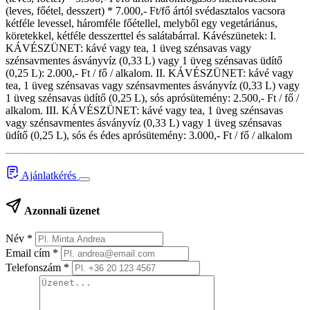
(leves, főétel, desszert) * 7.000,- Ft/fő ártól svédasztalos vacsora
kétféle levessel, háromféle főétellel, melyből egy vegetáriánus,
köretekkel, kétféle desszerttel és salátabárral. Kávészünetek: I.
KÁVÉSZÜNET: kávé vagy tea, 1 üveg szénsavas vagy
szénsavmentes ásványvíz (0,33 L) vagy 1 üveg szénsavas üdítő
(0,25 L): 2.000,- Ft / fő / alkalom. II. KÁVÉSZÜNET: kávé vagy
tea, 1 üveg szénsavas vagy szénsavmentes ásványvíz (0,33 L) vagy
1 üveg szénsavas üdítő (0,25 L), sós aprósütemény: 2.500,- Ft / fő /
alkalom. III. KÁVÉSZÜNET: kávé vagy tea, 1 üveg szénsavas
vagy szénsavmentes ásványvíz (0,33 L) vagy 1 üveg szénsavas
üdítő (0,25 L), sós és édes aprósütemény: 3.000,- Ft / fő / alkalom
Ajánlatkérés
Azonnali üzenet
Név
*
Email cím
*
Telefonszám
*