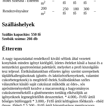
Hotel Szieszta - Étterem
–
–
2
fő
fő
fő
m
200
250
180
300
Rendezvénysátor
–
–
2
fő
fő
fő
m
Szálláshelyek
Szállás kapacitás: 550 fő
Szobák száma: 266 db
Étterem
A nagy tapasztalattal rendelkező kiváló séfünk által vezetett
konyhánk minden igényt kielégítő, ízletes ételeket kínál a hazai és a
nemzetközi gasztronómiai palettáról, melyeket a profi kiszolgálás
tesz teljessé. Ételkínálatunkban előzetes igény szerint szerepelnek
táplálékallergiásoknak (glutén- és laktózérzékenyeknek, valamint
cukorbetegeknek) is megfelelő ételek.Szállodánkban széles
választékot kínáló saját cukrászat működik az édes-, sós
aprósüteményektől kezdve a macaronokig a hagyományos
cukrásztermékektől a gluténmentes tortákig elkészítjük az
igényeiknek legmegfelelőbb desszerteket. * 4.000,- Ft/fő/ ártól
bőséges büféreggeli * 3.000,- Ft/fő ártól kétfogásos főétkezés - ebéd
(leves, főétel) * 5.500,- Ft/fő ártól háromfogásos menüvacsora