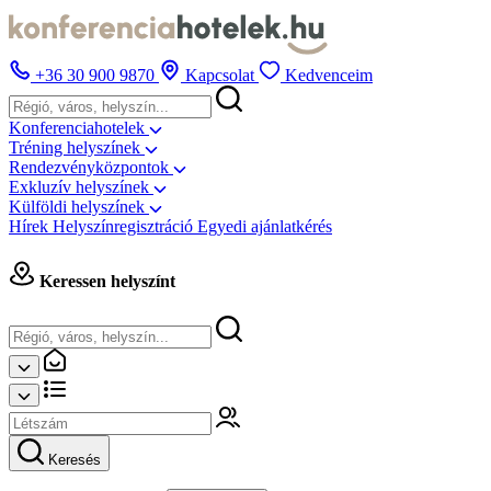
+36 30 900 9870
Kapcsolat
Kedvenceim
Konferenciahotelek
Tréning helyszínek
Rendezvényközpontok
Exkluzív helyszínek
Külföldi helyszínek
Hírek
Helyszínregisztráció
Egyedi ajánlatkérés
Keressen helyszínt
Keresés