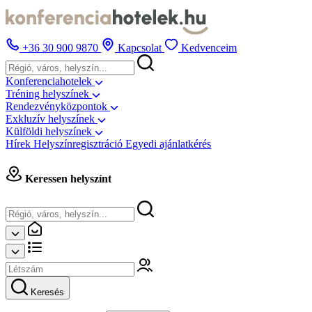
+36 30 900 9870
Kapcsolat
Kedvenceim
Konferenciahotelek
Tréning helyszínek
Rendezvényközpontok
Exkluzív helyszínek
Külföldi helyszínek
Hírek
Helyszínregisztráció
Egyedi ajánlatkérés
Keressen helyszínt
Keresés