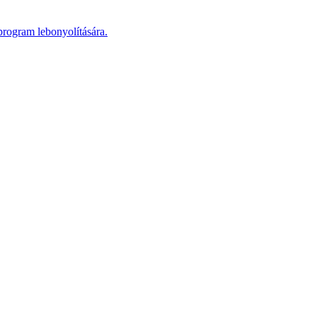
program lebonyolítására.
A