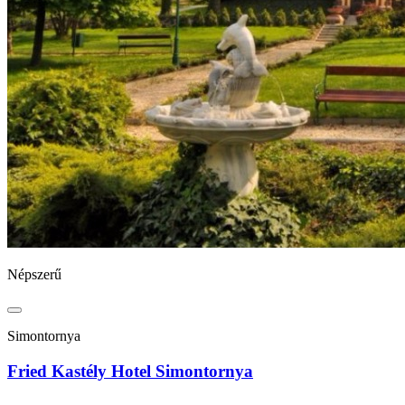
Népszerű
Simontornya
Fried Kastély Hotel Simontornya