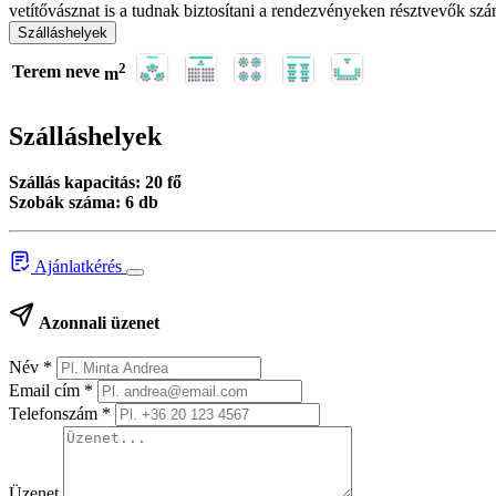
vetítővásznat is a tudnak biztosítani a rendezvényeken résztvevők szá
Szálláshelyek
2
Terem neve
m
Szálláshelyek
Szállás kapacitás: 20 fő
Szobák száma: 6 db
Ajánlatkérés
Azonnali üzenet
Név
*
Email cím
*
Telefonszám
*
Üzenet