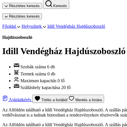
Részletes keresés
Keresés
Részletes keresés
Főoldal
Helyszínek
Idill Vendégház Hajdúszoboszló
Hajdúszoboszló
Idill Vendégház Hajdúszoboszló
Szobák száma
6 db
Termek száma
0 db
Maximum kapacitás
0 fő
Szálláshely kapacitása
20 fő
Ajánlatkérés
Törlés a listából
Mentés a listára
Az Alföldön található a Idill Vendégház Hajdúszoboszló. A szállás pár
vetítővásznat is a tudnak biztosítani a rendezvényeken résztvevők szá
Az Alföldön található a Idill Vendégház Hajdúszoboszló. A szállás pár