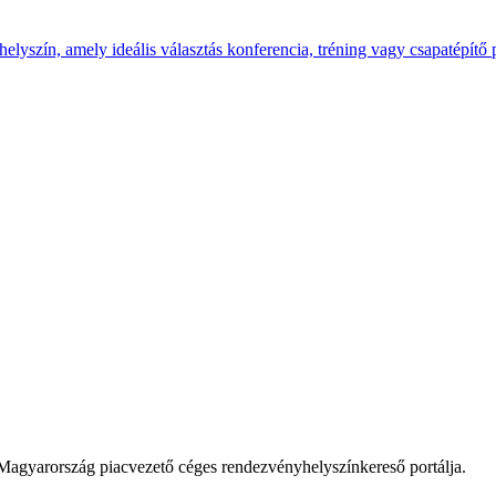
yszín, amely ideális választás konferencia, tréning vagy csapatépítő 
Magyarország piacvezető céges rendezvényhelyszínkereső portálja.