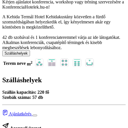
Kérjen ajánlatot konferencia, workshop vagy tréning szervezésére a
KonferenciaHotelek.hu-n!
A Kehida Termál Hotel Kehidakustány közvetlen a fürdő
szomszédságában helyezkedik el, így kényelmesen akár egy
köntösben is megközelíthető.
42 db szobával és 1 konferenciateremmel várja az ide látogatókat.
Alkalmas konferenciák, csapatépítő térningek és kisebb
megbeszélések lebonyolításához.
Szálláshelyek
2
Terem neve
m
Szálláshelyek
Szállás kapacitás: 220 fő
Szobák száma: 57 db
Ajánlatkérés