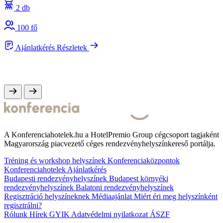
2 db
100 fő
Ajánlatkérés
Részletek
A Konferenciahotelek.hu a HotelPremio Group cégcsoport tagjaként
Magyarország piacvezető céges rendezvényhelyszínkereső portálja.
Tréning és workshop helyszínek
Konferenciaközpontok
Konferenciahotelek
Ajánlatkérés
Budapesti rendezvényhelyszínek
Budapest környéki
rendezvényhelyszínek
Balatoni rendezvényhelyszínek
Regisztráció helyszíneknek
Médiaajánlat
Miért éri meg helyszínként
regisztrálni?
Rólunk
Hírek
GYIK
Adatvédelmi nyilatkozat
ÁSZF