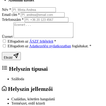
Azonnali üzenet
Név
*
Email cím
*
Telefonszám
*
Üzenet
Elfogadom az
ÁSZF feltételeit
*
Elfogadom az
Adatkezelési nyilatkozatban
foglaltakat.
*
Elküld
Helyszín típusai
Szálloda
Helyszín jellemzői
Családias, kötetlen hangulatú
Természet, erdő közeli