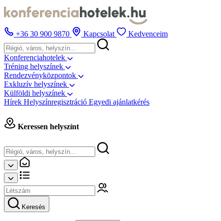
+36 30 900 9870
Kapcsolat
Kedvenceim
Konferenciahotelek
Tréning helyszínek
Rendezvényközpontok
Exkluzív helyszínek
Külföldi helyszínek
Hírek
Helyszínregisztráció
Egyedi ajánlatkérés
Keressen helyszínt
Keresés