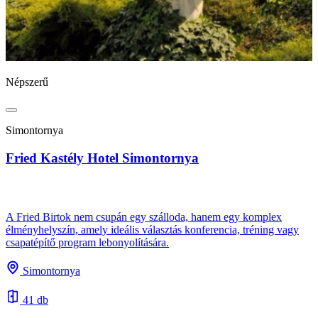
Népszerű
N
Simontornya
Fried Kastély Hotel Simontornya
B
A Fried Birtok nem csupán egy szálloda, hanem egy komplex
élményhelyszín, amely ideális választás konferencia, tréning vagy
csapatépítő program lebonyolítására.
A
s
Simontornya
e
41 db