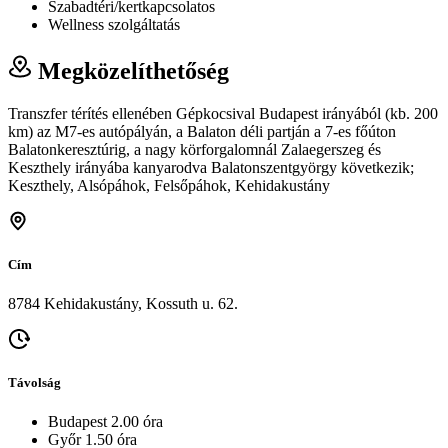
Szabadtéri/kertkapcsolatos
Wellness szolgáltatás
Megközelíthetőség
Transzfer térítés ellenében Gépkocsival Budapest irányából (kb. 200
km) az M7-es autópályán, a Balaton déli partján a 7-es főúton
Balatonkeresztúrig, a nagy körforgalomnál Zalaegerszeg és
Keszthely irányába kanyarodva Balatonszentgyörgy következik;
Keszthely, Alsópáhok, Felsőpáhok, Kehidakustány
Cím
8784 Kehidakustány, Kossuth u. 62.
Távolság
Budapest 2.00 óra
Győr 1.50 óra