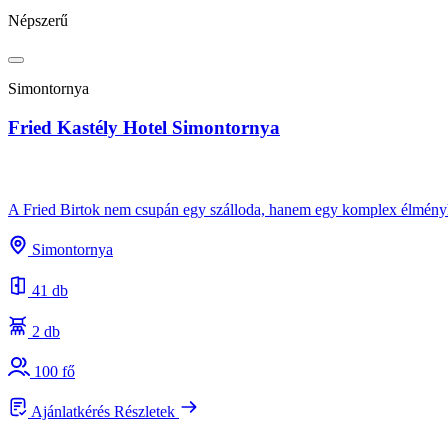
Népszerű
Simontornya
Fried Kastély Hotel Simontornya
A Fried Birtok nem csupán egy szálloda, hanem egy komplex élményhel
Simontornya
41 db
2 db
100 fő
Ajánlatkérés
Részletek