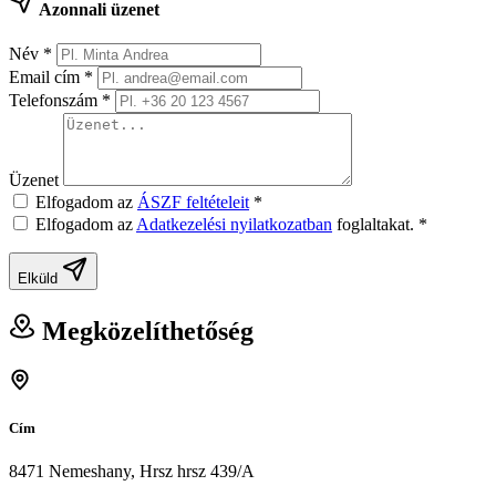
Azonnali üzenet
Név
*
Email cím
*
Telefonszám
*
Üzenet
Elfogadom az
ÁSZF feltételeit
*
Elfogadom az
Adatkezelési nyilatkozatban
foglaltakat.
*
Elküld
Megközelíthetőség
Cím
8471 Nemeshany, Hrsz hrsz 439/A