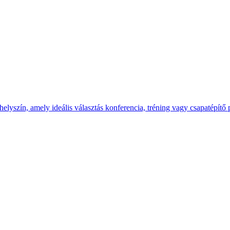
yszín, amely ideális választás konferencia, tréning vagy csapatépítő 