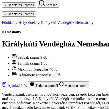
Részletes keresés
Keresés
Részletes keresés
Főoldal
Helyszínek
Királykúti Vendégház Nemeshany
Nemeshany
Királykúti Vendégház Nemesha
Szobák száma
9 db
Termek száma
1 db
Maximum kapacitás
40 fő
Szálláshely kapacitása
30 fő
Ajánlatkérés
Törlés a listából
Mentés a listára
Vendégházunk csendes, nyugodt környezetben, az erdő közepén (mégis 
mulatságot rendezni? A Királykúti Vendégház mindkét esetben remek vá
kikapcsolódásának. Napközben élvezzék a természet közelségét, az erdő
megfáradtakat pedig kényelmes szobáink várják. Finom étkek készülhe