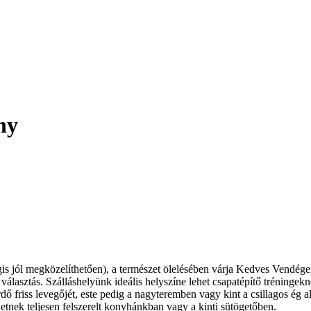
ny
jól megközelíthetően), a természet ölelésében várja Kedves Vendégeit
lasztás. Szálláshelyünk ideális helyszíne lehet csapatépítő tréningekn
 friss levegőjét, este pedig a nagyteremben vagy kint a csillagos ég al
tnek teljesen felszerelt konyhánkban vagy a kinti sütögetőben.