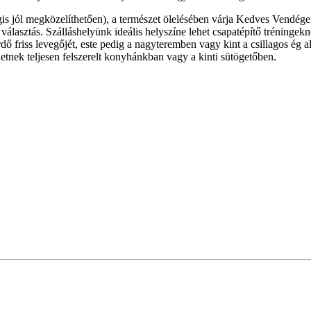
jól megközelíthetően), a természet ölelésében várja Kedves Vendégeit
lasztás. Szálláshelyünk ideális helyszíne lehet csapatépítő tréningekn
 friss levegőjét, este pedig a nagyteremben vagy kint a csillagos ég al
tnek teljesen felszerelt konyhánkban vagy a kinti sütögetőben.