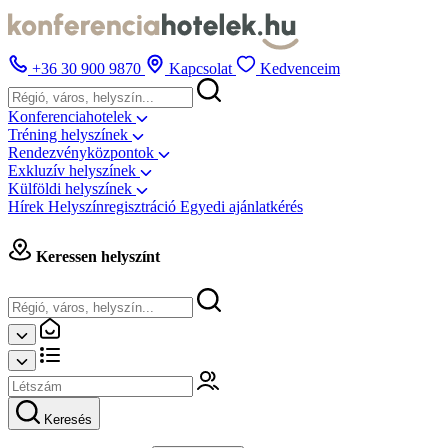
+36 30 900 9870
Kapcsolat
Kedvenceim
Konferenciahotelek
Tréning helyszínek
Rendezvényközpontok
Exkluzív helyszínek
Külföldi helyszínek
Hírek
Helyszínregisztráció
Egyedi ajánlatkérés
Keressen helyszínt
Keresés