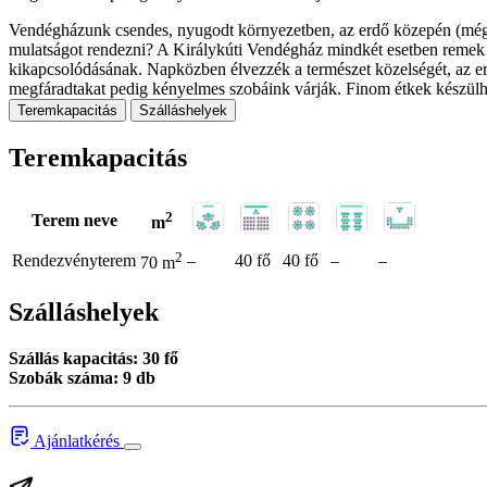
Vendégházunk csendes, nyugodt környezetben, az erdő közepén (mégis 
mulatságot rendezni? A Királykúti Vendégház mindkét esetben remek vá
kikapcsolódásának. Napközben élvezzék a természet közelségét, az erdő
megfáradtakat pedig kényelmes szobáink várják. Finom étkek készülhe
Teremkapacitás
Szálláshelyek
Teremkapacitás
2
Terem neve
m
2
Rendezvényterem
–
40 fő
40 fő
–
–
70 m
Szálláshelyek
Szállás kapacitás: 30 fő
Szobák száma: 9 db
Ajánlatkérés