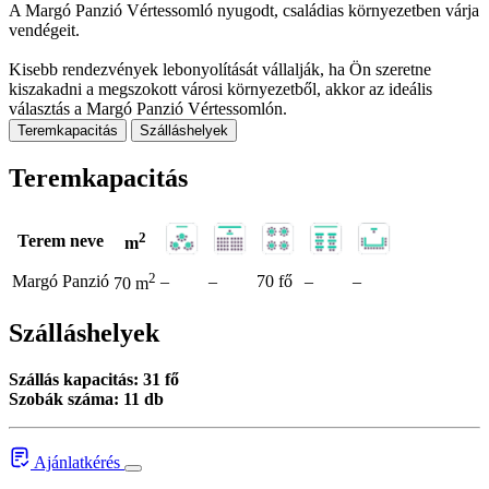
A Margó Panzió Vértessomló nyugodt, családias környezetben várja
vendégeit.
Kisebb rendezvények lebonyolítását vállalják, ha Ön szeretne
kiszakadni a megszokott városi környezetből, akkor az ideális
választás a Margó Panzió Vértessomlón.
Teremkapacitás
Szálláshelyek
Teremkapacitás
2
Terem neve
m
2
Margó Panzió
–
–
70 fő
–
–
70 m
Szálláshelyek
Szállás kapacitás: 31 fő
Szobák száma: 11 db
Ajánlatkérés