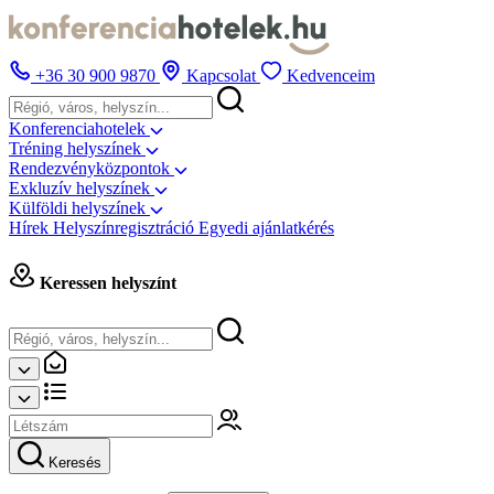
+36 30 900 9870
Kapcsolat
Kedvenceim
Konferenciahotelek
Tréning helyszínek
Rendezvényközpontok
Exkluzív helyszínek
Külföldi helyszínek
Hírek
Helyszínregisztráció
Egyedi ajánlatkérés
Keressen helyszínt
Keresés