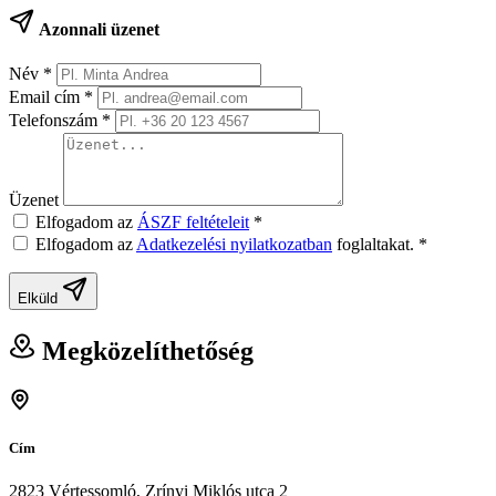
Azonnali üzenet
Név
*
Email cím
*
Telefonszám
*
Üzenet
Elfogadom az
ÁSZF feltételeit
*
Elfogadom az
Adatkezelési nyilatkozatban
foglaltakat.
*
Elküld
Megközelíthetőség
Cím
2823 Vértessomló, Zrínyi Miklós utca 2