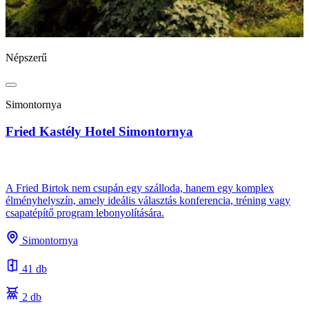
Népszerű
N
Simontornya
Fried Kastély Hotel Simontornya
B
A Fried Birtok nem csupán egy szálloda, hanem egy komplex
élményhelyszín, amely ideális választás konferencia, tréning vagy
csapatépítő program lebonyolítására.
A
s
Simontornya
e
41 db
2 db