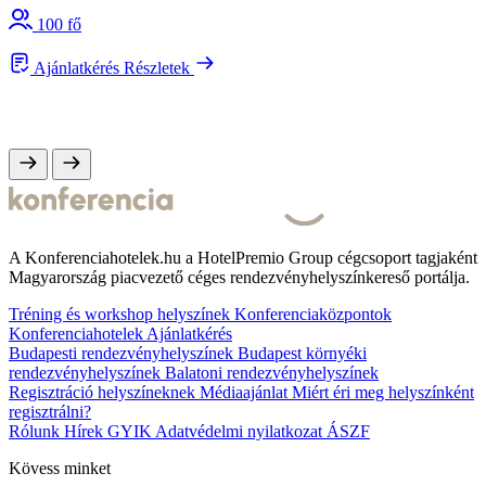
100 fő
Ajánlatkérés
Részletek
A Konferenciahotelek.hu a HotelPremio Group cégcsoport tagjaként
Magyarország piacvezető céges rendezvényhelyszínkereső portálja.
Tréning és workshop helyszínek
Konferenciaközpontok
Konferenciahotelek
Ajánlatkérés
Budapesti rendezvényhelyszínek
Budapest környéki
rendezvényhelyszínek
Balatoni rendezvényhelyszínek
Regisztráció helyszíneknek
Médiaajánlat
Miért éri meg helyszínként
regisztrálni?
Rólunk
Hírek
GYIK
Adatvédelmi nyilatkozat
ÁSZF
Kövess minket