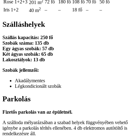
2
Rose 1+2+3
72 fő
180 fő
108 fő
70 fő
50 fő
201 m
2
Iris 1+2
–
–
18 fő
–
–
40 m
Szálláshelyek
Szállás kapacitás: 250 fő
Szobák száma: 135 db
Egy ágyas szobák: 57 db
Két ágyas szobák: 65 db
Lakosztályok: 13 db
Szobák jellemzői:
Akadálymentes
Légkondicionált szobák
Parkolás
Fizetős parkolás van az épületnél.
A szálloda mélyarázsában a szabad helyek függvényében vehető
igénybe a parkolás térítés ellenében. 4 db elektromos autótöltő is
rendelkezésre áll.