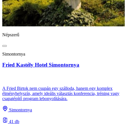
Népszerű
N
Simontornya
Fried Kastély Hotel Simontornya
B
A Fried Birtok nem csupán egy szálloda, hanem egy komplex
élményhelyszín, amely ideális választás konferencia, tréning vagy
csapatépítő program lebonyolítására.
A
s
Simontornya
e
41 db