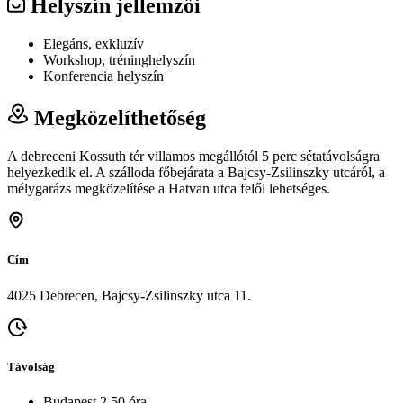
Helyszín jellemzői
Elegáns, exkluzív
Workshop, tréninghelyszín
Konferencia helyszín
Megközelíthetőség
A debreceni Kossuth tér villamos megállótól 5 perc sétatávolságra
helyezkedik el. A szálloda főbejárata a Bajcsy-Zsilinszky utcáról, a
mélygarázs megközelítése a Hatvan utca felől lehetséges.
Cím
4025 Debrecen, Bajcsy-Zsilinszky utca 11.
Távolság
Budapest 2.50 óra