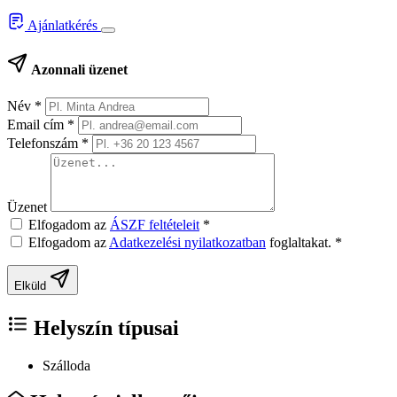
Ajánlatkérés
Azonnali üzenet
Név
*
Email cím
*
Telefonszám
*
Üzenet
Elfogadom az
ÁSZF feltételeit
*
Elfogadom az
Adatkezelési nyilatkozatban
foglaltakat.
*
Elküld
Helyszín típusai
Szálloda