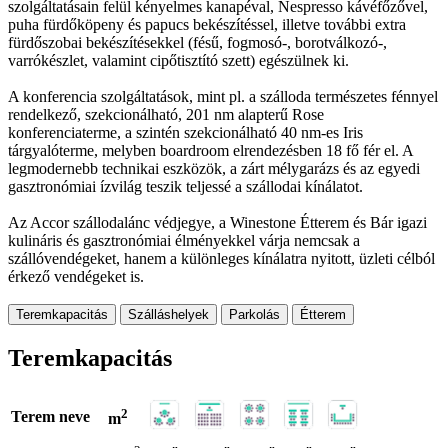
szolgáltatásain felül kényelmes kanapéval, Nespresso kávéfőzővel,
puha fürdőköpeny és papucs bekészítéssel, illetve további extra
fürdőszobai bekészítésekkel (fésű, fogmosó-, borotválkozó-,
varrókészlet, valamint cipőtisztító szett) egészülnek ki.
A konferencia szolgáltatások, mint pl. a szálloda természetes fénnyel
rendelkező, szekcionálható, 201 nm alapterű Rose
konferenciaterme, a szintén szekcionálható 40 nm-es Iris
tárgyalóterme, melyben boardroom elrendezésben 18 fő fér el. A
legmodernebb technikai eszközök, a zárt mélygarázs és az egyedi
gasztronómiai ízvilág teszik teljessé a szállodai kínálatot.
Az Accor szállodalánc védjegye, a Winestone Étterem és Bár igazi
kulináris és gasztronómiai élményekkel várja nemcsak a
szállóvendégeket, hanem a különleges kínálatra nyitott, üzleti célból
érkező vendégeket is.
Teremkapacitás
Szálláshelyek
Parkolás
Étterem
Teremkapacitás
2
Terem neve
m