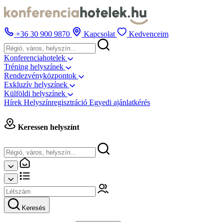
+36 30 900 9870
Kapcsolat
Kedvenceim
Konferenciahotelek
Tréning helyszínek
Rendezvényközpontok
Exkluzív helyszínek
Külföldi helyszínek
Hírek
Helyszínregisztráció
Egyedi ajánlatkérés
Keressen helyszínt
Keresés