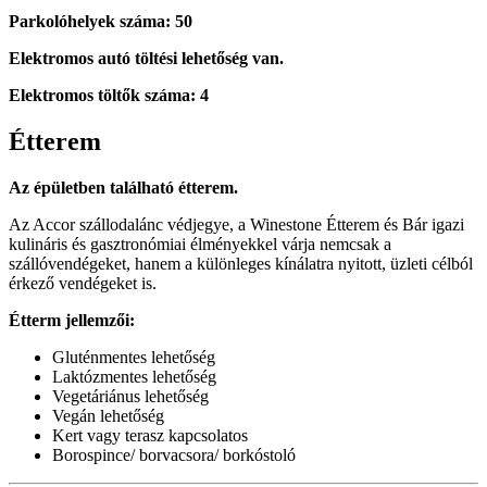
Parkolóhelyek száma: 50
Elektromos autó töltési lehetőség van.
Elektromos töltők száma: 4
Étterem
Az épületben található étterem.
Az Accor szállodalánc védjegye, a Winestone Étterem és Bár igazi
kulináris és gasztronómiai élményekkel várja nemcsak a
szállóvendégeket, hanem a különleges kínálatra nyitott, üzleti célból
érkező vendégeket is.
Étterm jellemzői:
Gluténmentes lehetőség
Laktózmentes lehetőség
Vegetáriánus lehetőség
Vegán lehetőség
Kert vagy terasz kapcsolatos
Borospince/ borvacsora/ borkóstoló