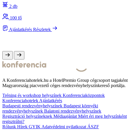
2 db
100 fő
Ajánlatkérés
Részletek
A Konferenciahotelek.hu a HotelPremio Group cégcsoport tagjaként
Magyarország piacvezető céges rendezvényhelyszínkereső portálja.
Tréning és workshop helyszínek
Konferenciaközpontok
Konferenciahotelek
Ajánlatkérés
Budapesti rendezvényhelyszínek
Budapest környéki
rendezvényhelyszínek
Balatoni rendezvényhelyszínek
Regisztráció helyszíneknek
Médiaajánlat
Miért éri meg helyszínként
regisztrálni?
Rólunk
Hírek
GYIK
Adatvédelmi nyilatkozat
ÁSZF