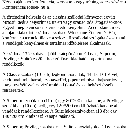
Kérjen ajánlatot konferencia, workshop vagy tréning szervezésére a
KonferenciaHotelek.hu-n!
A történelmi helyszín és az elegáns szállodai környezet együtt
biztosít ideális helyszínt az üzleti vagy szabadidős látogatásokhoz.
Egyedi megjelenésű és kiemelkedő kényelmű, Accor standardek
alapján kialakított szállodai szobák, Winestone Étterem és Bár,
konferencia termek, illetve a sokszínű szállodai szolgáltatások mind
a vendégek kényelmes és tartalmas időtöltésére alkalmasak.
A szálloda 135 szobával (több kategóriában: Classic, Superior,
Privilege, Suite) és 20 – hosszú távra kiadható – apartmannal
rendelkezik.
A Classic szobák (101 db) légkondicionáltak, 43’ LCD TV-vel,
telefonnal, minibárral, szobaszéffel, pipereholmival, hajszárítóval,
ingyenes Wifi-vel és vízforralóval (kávé és tea bekészítéssel)
felszereltek.
A Superior szobákban (11 db) egy 80*200 cm kanapé, a Privilege
szobákban (10 db) pedig egy 120*200 cm kihúzható kanapé áll a
vendégek rendelkezésére. A Suite lakosztályokban (13 db) egy
140*200cm kihúzható kanapé található.
A Superior, Privilege szobák és a Suite lakosztályok a Classic szoba