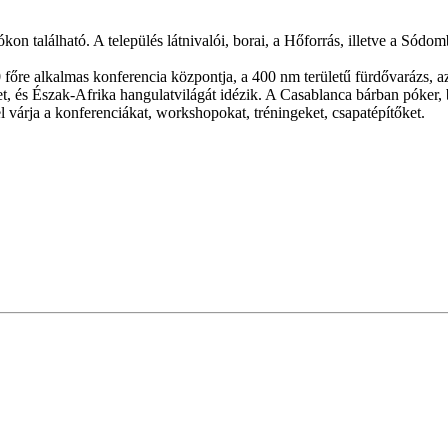
n található. A település látnivalói, borai, a Hőforrás, illetve a Sódom
140 főre alkalmas konferencia központja, a 400 nm területű fürdővarázs,
t, és Észak-Afrika hangulatvilágát idézik. A Casablanca bárban póker, 
várja a konferenciákat, workshopokat, tréningeket, csapatépítőket.