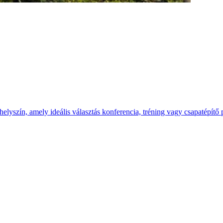
yszín, amely ideális választás konferencia, tréning vagy csapatépítő 