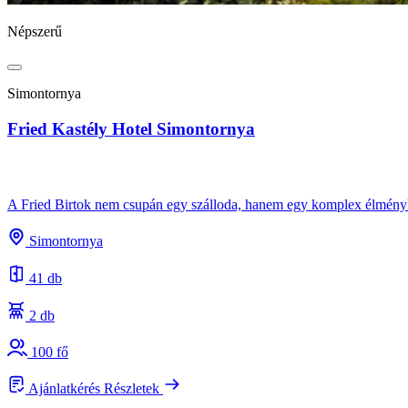
Népszerű
Simontornya
Fried Kastély Hotel Simontornya
A Fried Birtok nem csupán egy szálloda, hanem egy komplex élményhel
Simontornya
41 db
2 db
100 fő
Ajánlatkérés
Részletek