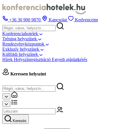
+36 30 900 9870
Kapcsolat
Kedvenceim
Konferenciahotelek
Tréning helyszínek
Rendezvényközpontok
Exkluzív helyszínek
Külföldi helyszínek
Hírek
Helyszínregisztráció
Egyedi ajánlatkérés
Keressen helyszínt
Keresés