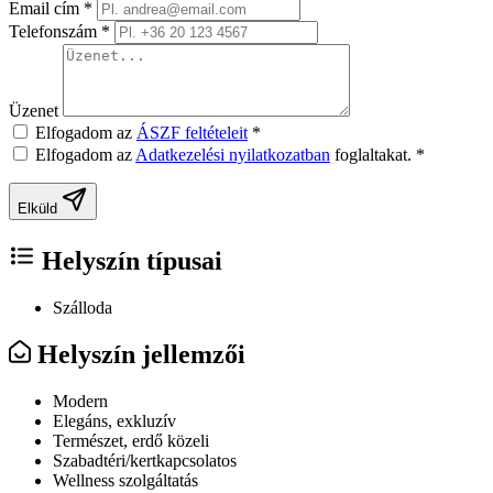
Email cím
*
Telefonszám
*
Üzenet
Elfogadom az
ÁSZF feltételeit
*
Elfogadom az
Adatkezelési nyilatkozatban
foglaltakat.
*
Elküld
Helyszín típusai
Szálloda
Helyszín jellemzői
Modern
Elegáns, exkluzív
Természet, erdő közeli
Szabadtéri/kertkapcsolatos
Wellness szolgáltatás