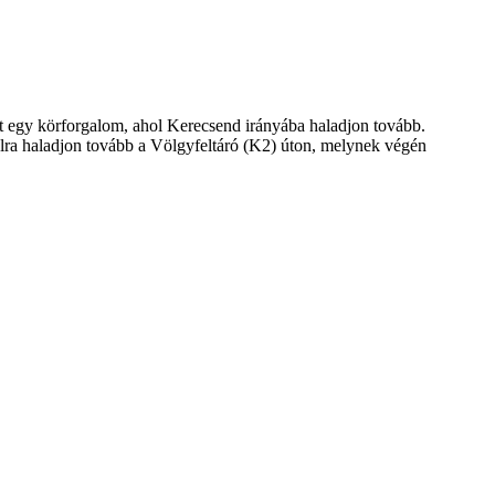
t egy körforgalom, ahol Kerecsend irányába haladjon tovább.
alra haladjon tovább a Völgyfeltáró (K2) úton, melynek végén