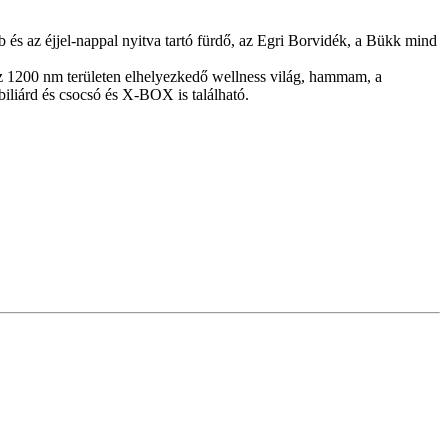
b és az éjjel-nappal nyitva tartó fürdő, az Egri Borvidék, a Bükk mind
 az 1200 nm területen elhelyezkedő wellness világ, hammam, a
biliárd és csocsó és X-BOX is található.