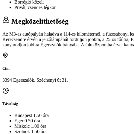
Borrégió közeli
Privát, csendes légkör
Megközelíthetőség
Az M3-as autópályán haladva a 114-es kilométernél, a füzesabonyi l
Kerecsendre érvén a jelzőlámpánál forduljon jobbra, a 25-ös főútra,
kanyarodjon jobbra Egerszalók irányába. A faluközpontba érve, kanyar
Cím
3394 Egerszalók, Széchenyi út 31.
Távolság
Budapest 1.50 óra
Eger 0.50 óra
Miskolc 1.00 óra
Szolnok 1.50 óra