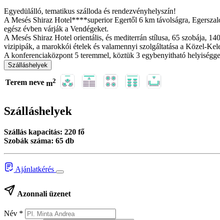
Egyedülálló, tematikus szálloda és rendezvényhelyszín!
A Mesés Shiraz Hotel****superior Egertől 6 km távolságra, Egerszalóko
egész évben várják a Vendégeket.
A Mesés Shiraz Hotel orientális, és mediterrán stílusa, 65 szobája, 
vizipipák, a marokkói ételek és valamennyi szolgáltatása a Közel-Kele
A konferenciaközpont 5 teremmel, köztük 3 egybenyitható helyiséggel 
Szálláshelyek
2
Terem neve
m
Szálláshelyek
Szállás kapacitás: 220 fő
Szobák száma: 65 db
Ajánlatkérés
Azonnali üzenet
Név
*