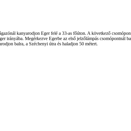
eágazónál kanyarodjon Eger felé a 33-as főúton. A következő csomópon
 Eger irányába. Megérkezve Egerbe az első jelzőlámpás csomópontnál b
odjon balra, a Széchenyi útra és haladjon 50 métert.