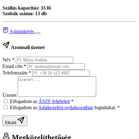
Szállás kapacitás: 33 fő
Szobák száma: 13 db
Ajánlatkérés
Azonnali üzenet
Név
*
Email cím
*
Telefonszám
*
Üzenet
Elfogadom az
ÁSZF feltételeit
*
Elfogadom az
Adatkezelési nyilatkozatban
foglaltakat.
*
Elküld
Megközelíthetőség