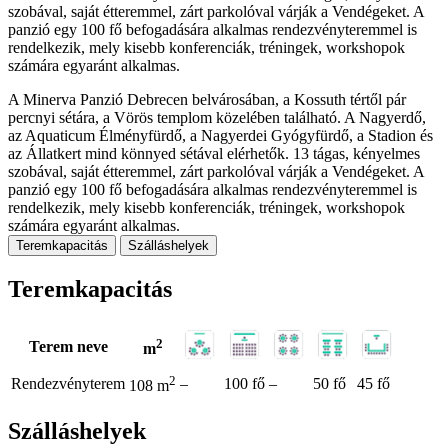
szobával, saját étteremmel, zárt parkolóval várják a Vendégeket. A
panzió egy 100 fő befogadására alkalmas rendezvényteremmel is
rendelkezik, mely kisebb konferenciák, tréningek, workshopok
számára egyaránt alkalmas.
A Minerva Panzió Debrecen belvárosában, a Kossuth tértől pár
percnyi sétára, a Vörös templom közelében található. A Nagyerdő,
az Aquaticum Élményfürdő, a Nagyerdei Gyógyfürdő, a Stadion és
az Állatkert mind könnyed sétával elérhetők. 13 tágas, kényelmes
szobával, saját étteremmel, zárt parkolóval várják a Vendégeket. A
panzió egy 100 fő befogadására alkalmas rendezvényteremmel is
rendelkezik, mely kisebb konferenciák, tréningek, workshopok
számára egyaránt alkalmas.
Teremkapacitás
Szálláshelyek
Teremkapacitás
2
Terem neve
m
2
Rendezvényterem
–
100 fő
–
50 fő
45 fő
108 m
Szálláshelyek