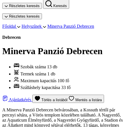
Részletes keresés
Keresés
Részletes keresés
Főoldal
Helyszínek
Minerva Panzió Debrecen
Debrecen
Minerva Panzió Debrecen
Szobák száma
13 db
Termek száma
1 db
Maximum kapacitás
100 fő
Szálláshely kapacitása
33 fő
Ajánlatkérés
Törlés a listából
Mentés a listára
A Minerva Panzió Debrecen belvárosában, a Kossuth tértől pár
percnyi sétára, a Vörös templom közelében található. A Nagyerdő,
az Aquaticum Élményfürdő, a Nagyerdei Gyógyfürdő, a Stadion és
az Állatkert mind könnyed sétával elérhetők. 13 tágas, kényelmes