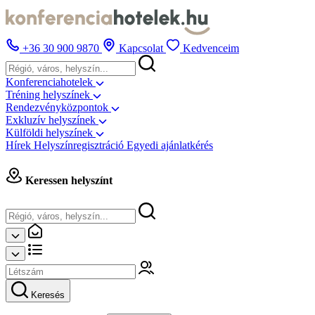
+36 30 900 9870
Kapcsolat
Kedvenceim
Konferenciahotelek
Tréning helyszínek
Rendezvényközpontok
Exkluzív helyszínek
Külföldi helyszínek
Hírek
Helyszínregisztráció
Egyedi ajánlatkérés
Keressen helyszínt
Keresés