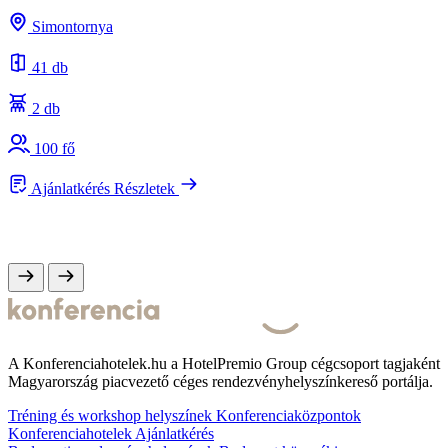
s
Simontornya
e
41 db
2 db
100 fő
Ajánlatkérés
Részletek
A Konferenciahotelek.hu a HotelPremio Group cégcsoport tagjaként
Magyarország piacvezető céges rendezvényhelyszínkereső portálja.
Tréning és workshop helyszínek
Konferenciaközpontok
Konferenciahotelek
Ajánlatkérés