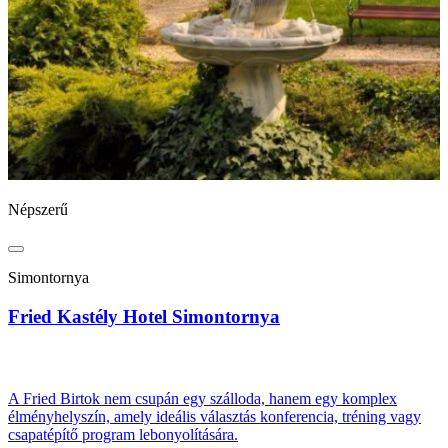
Népszerű
N
Simontornya
Fried Kastély Hotel Simontornya
B
A Fried Birtok nem csupán egy szálloda, hanem egy komplex
élményhelyszín, amely ideális választás konferencia, tréning vagy
csapatépítő program lebonyolítására.
A