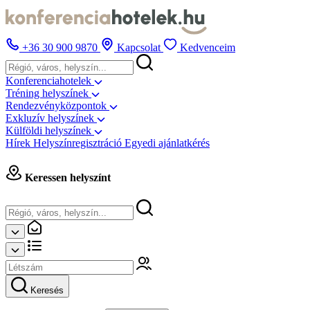
+36 30 900 9870
Kapcsolat
Kedvenceim
Konferenciahotelek
Tréning helyszínek
Rendezvényközpontok
Exkluzív helyszínek
Külföldi helyszínek
Hírek
Helyszínregisztráció
Egyedi ajánlatkérés
Keressen helyszínt
Keresés