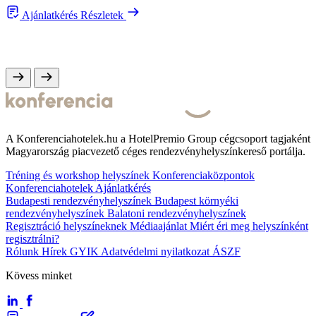
Ajánlatkérés
Részletek
A Konferenciahotelek.hu a HotelPremio Group cégcsoport tagjaként
Magyarország piacvezető céges rendezvényhelyszínkereső portálja.
Tréning és workshop helyszínek
Konferenciaközpontok
Konferenciahotelek
Ajánlatkérés
Budapesti rendezvényhelyszínek
Budapest környéki
rendezvényhelyszínek
Balatoni rendezvényhelyszínek
Regisztráció helyszíneknek
Médiaajánlat
Miért éri meg helyszínként
regisztrálni?
Rólunk
Hírek
GYIK
Adatvédelmi nyilatkozat
ÁSZF
Kövess minket