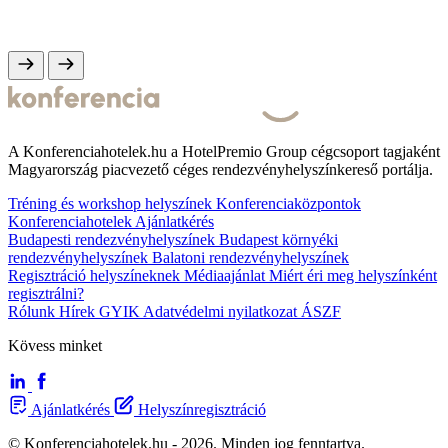
A Konferenciahotelek.hu a HotelPremio Group cégcsoport tagjaként
Magyarország piacvezető céges rendezvényhelyszínkereső portálja.
Tréning és workshop helyszínek
Konferenciaközpontok
Konferenciahotelek
Ajánlatkérés
Budapesti rendezvényhelyszínek
Budapest környéki
rendezvényhelyszínek
Balatoni rendezvényhelyszínek
Regisztráció helyszíneknek
Médiaajánlat
Miért éri meg helyszínként
regisztrálni?
Rólunk
Hírek
GYIK
Adatvédelmi nyilatkozat
ÁSZF
Kövess minket
Ajánlatkérés
Helyszínregisztráció
© Konferenciahotelek.hu - 2026. Minden jog fenntartva.