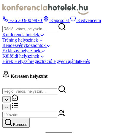
+36 30 900 9870
Kapcsolat
Kedvenceim
Konferenciahotelek
Tréning helyszínek
Rendezvényközpontok
Exkluzív helyszínek
Külföldi helyszínek
Hírek
Helyszínregisztráció
Egyedi ajánlatkérés
Keressen helyszínt
Keresés