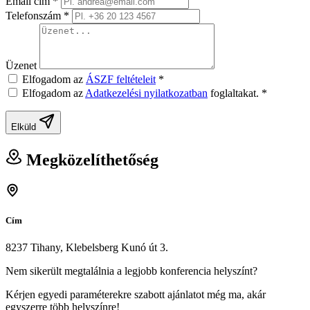
Email cím
*
Telefonszám
*
Üzenet
Elfogadom az
ÁSZF feltételeit
*
Elfogadom az
Adatkezelési nyilatkozatban
foglaltakat.
*
Elküld
Megközelíthetőség
Cím
8237 Tihany, Klebelsberg Kunó út 3.
Nem sikerült megtalálnia a legjobb konferencia helyszínt?
Kérjen egyedi paraméterekre szabott ajánlatot még ma, akár
egyszerre több helyszínre!