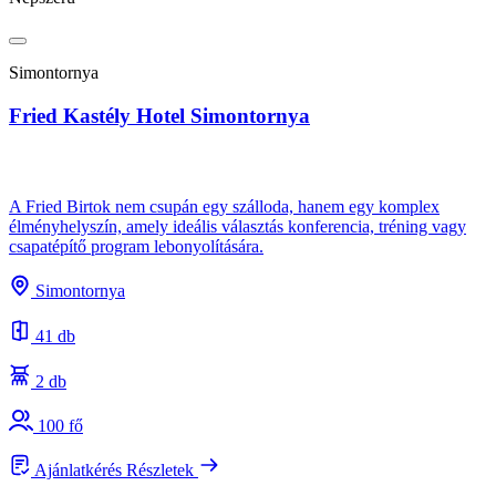
N
Simontornya
Fried Kastély Hotel Simontornya
B
A Fried Birtok nem csupán egy szálloda, hanem egy komplex
élményhelyszín, amely ideális választás konferencia, tréning vagy
csapatépítő program lebonyolítására.
A
s
Simontornya
e
41 db
2 db
100 fő
Ajánlatkérés
Részletek