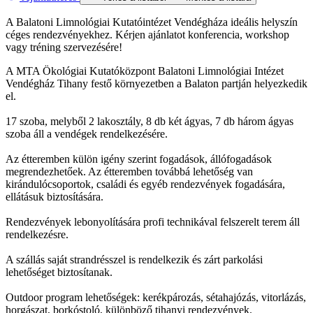
A Balatoni Limnológiai Kutatóintézet Vendégháza ideális helyszín
céges rendezvényekhez. Kérjen ajánlatot konferencia, workshop
vagy tréning szervezésére!
A MTA Ökológiai Kutatóközpont Balatoni Limnológiai Intézet
Vendégház Tihany festő környezetben a Balaton partján helyezkedik
el.
17 szoba, melyből 2 lakosztály, 8 db két ágyas, 7 db három ágyas
szoba áll a vendégek rendelkezésére.
Az étteremben külön igény szerint fogadások, állófogadások
megrendezhetőek. Az étteremben továbbá lehetőség van
kirándulócsoportok, családi és egyéb rendezvények fogadására,
ellátásuk biztosítására.
Rendezvények lebonyolítására profi technikával felszerelt terem áll
rendelkezésre.
A szállás saját strandrésszel is rendelkezik és zárt parkolási
lehetőséget biztosítanak.
Outdoor program lehetőségek: kerékpározás, sétahajózás, vitorlázás,
horgászat, borkóstoló, különböző tihanyi rendezvények.