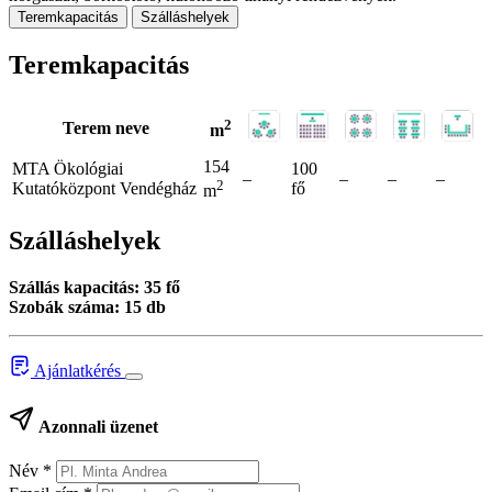
Teremkapacitás
Szálláshelyek
Teremkapacitás
2
Terem neve
m
154
MTA Ökológiai
100
–
–
–
–
2
Kutatóközpont Vendégház
fő
m
Szálláshelyek
Szállás kapacitás: 35 fő
Szobák száma: 15 db
Ajánlatkérés
Azonnali üzenet
Név
*