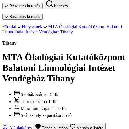
Részletes keresés
Keresés
Részletes keresés
Főoldal
Helyszínek
MTA Ökológiai Kutatóközpont Balatoni
Limnológiai Intézet Vendégház Tihany
Tihany
MTA Ökológiai Kutatóközpont
Balatoni Limnológiai Intézet
Vendégház Tihany
Szobák száma
15 db
Termek száma
1 db
Maximum kapacitás
0 fő
Szálláshely kapacitása
35 fő
Ajánlatkérés
Törlés a listából
Mentés a listára