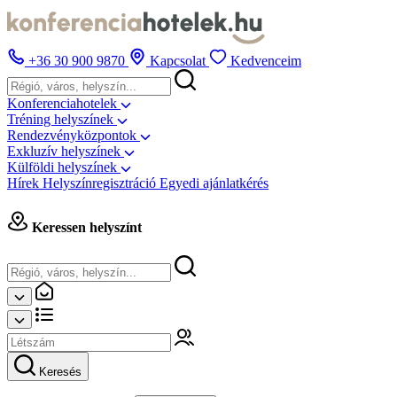
+36 30 900 9870
Kapcsolat
Kedvenceim
Konferenciahotelek
Tréning helyszínek
Rendezvényközpontok
Exkluzív helyszínek
Külföldi helyszínek
Hírek
Helyszínregisztráció
Egyedi ajánlatkérés
Keressen helyszínt
Keresés