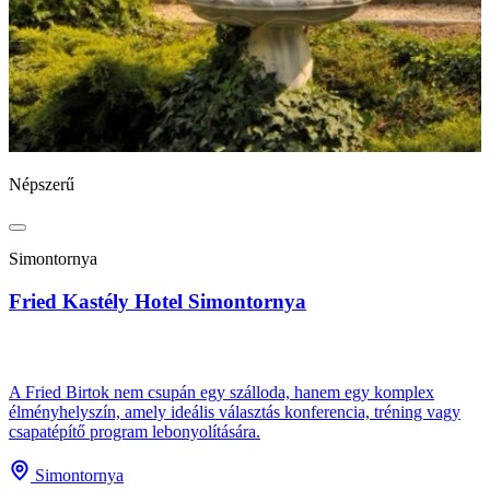
Népszerű
N
Simontornya
Fried Kastély Hotel Simontornya
B
A Fried Birtok nem csupán egy szálloda, hanem egy komplex
élményhelyszín, amely ideális választás konferencia, tréning vagy
csapatépítő program lebonyolítására.
A
s
Simontornya
e