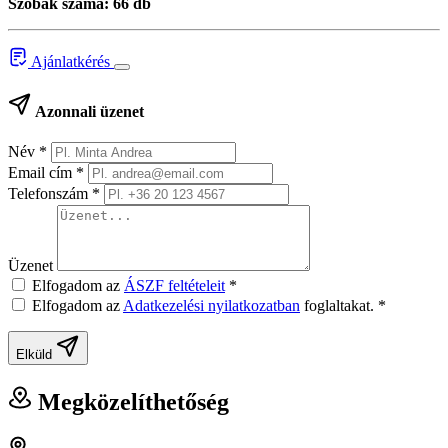
Szobák száma: 66 db
Ajánlatkérés
Azonnali üzenet
Név
*
Email cím
*
Telefonszám
*
Üzenet
Elfogadom az
ÁSZF feltételeit
*
Elfogadom az
Adatkezelési nyilatkozatban
foglaltakat.
*
Elküld
Megközelíthetőség