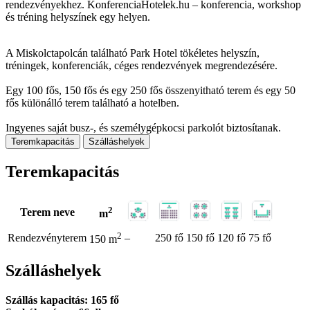
rendezvényekhez. KonferenciaHotelek.hu – konferencia, workshop
és tréning helyszínek egy helyen.
A Miskolctapolcán található Park Hotel tökéletes helyszín,
tréningek, konferenciák, céges rendezvények megrendezésére.
Egy 100 fős, 150 fős és egy 250 fős összenyitható terem és egy 50
fős különálló terem található a hotelben.
Ingyenes saját busz-, és személygépkocsi parkolót biztosítanak.
Teremkapacitás
Szálláshelyek
Teremkapacitás
2
Terem neve
m
2
Rendezvényterem
–
250 fő
150 fő
120 fő
75 fő
150 m
Szálláshelyek
Szállás kapacitás: 165 fő