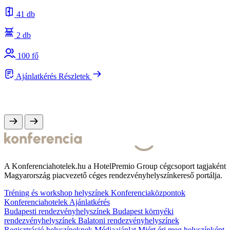
41 db
2 db
100 fő
Ajánlatkérés
Részletek
A Konferenciahotelek.hu a HotelPremio Group cégcsoport tagjaként
Magyarország piacvezető céges rendezvényhelyszínkereső portálja.
Tréning és workshop helyszínek
Konferenciaközpontok
Konferenciahotelek
Ajánlatkérés
Budapesti rendezvényhelyszínek
Budapest környéki
rendezvényhelyszínek
Balatoni rendezvényhelyszínek
Regisztráció helyszíneknek
Médiaajánlat
Miért éri meg helyszínként