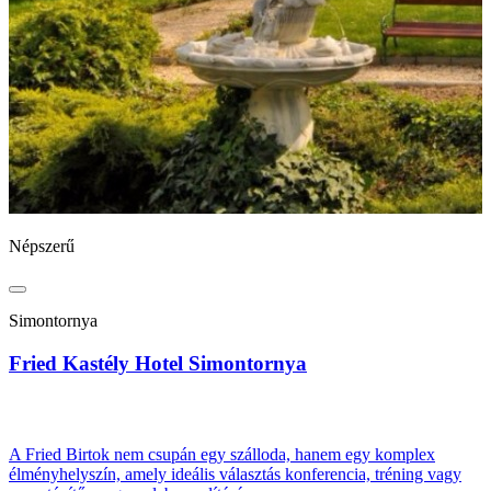
Népszerű
N
Simontornya
Fried Kastély Hotel Simontornya
B
A Fried Birtok nem csupán egy szálloda, hanem egy komplex
élményhelyszín, amely ideális választás konferencia, tréning vagy