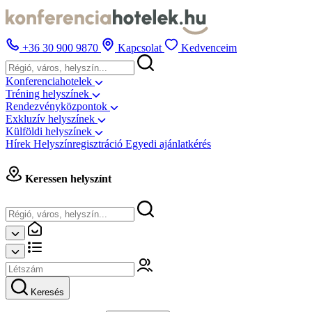
+36 30 900 9870
Kapcsolat
Kedvenceim
Konferenciahotelek
Tréning helyszínek
Rendezvényközpontok
Exkluzív helyszínek
Külföldi helyszínek
Hírek
Helyszínregisztráció
Egyedi ajánlatkérés
Keressen helyszínt
Keresés