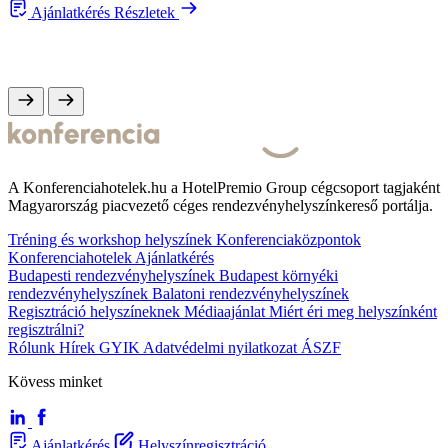
Ajánlatkérés
Részletek
A Konferenciahotelek.hu a HotelPremio Group cégcsoport tagjaként
Magyarország piacvezető céges rendezvényhelyszínkereső portálja.
Tréning és workshop helyszínek
Konferenciaközpontok
Konferenciahotelek
Ajánlatkérés
Budapesti rendezvényhelyszínek
Budapest környéki
rendezvényhelyszínek
Balatoni rendezvényhelyszínek
Regisztráció helyszíneknek
Médiaajánlat
Miért éri meg helyszínként
regisztrálni?
Rólunk
Hírek
GYIK
Adatvédelmi nyilatkozat
ÁSZF
Kövess minket
Ajánlatkérés
Helyszínregisztráció