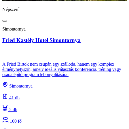
Népszerű
N
Simontornya
Fried Kastély Hotel Simontornya
B
A Fried Birtok nem csupán egy szálloda, hanem egy komplex
élményhelyszín, amely ideális választás konferencia, tréning vagy
csapatépítő program lebonyolítására.
A
s
Simontornya
e
41 db
2 db
100 fő