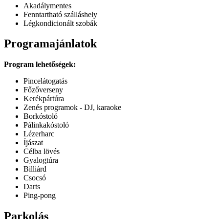
Akadálymentes
Fenntartható szálláshely
Légkondicionált szobák
Programajánlatok
Program lehetőségek:
Pincelátogatás
Főzőverseny
Kerékpártúra
Zenés programok - DJ, karaoke
Borkóstoló
Pálinkakóstoló
Lézerharc
Íjászat
Célba lövés
Gyalogtúra
Billiárd
Csocsó
Darts
Ping-pong
Parkolás