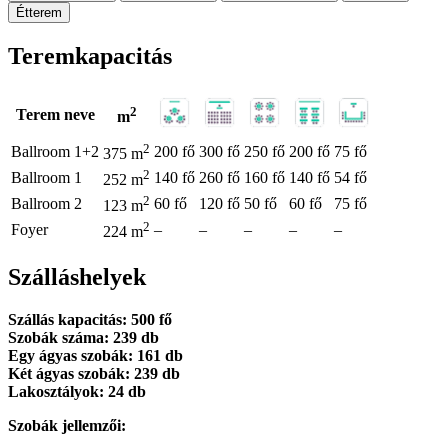
Étterem
Teremkapacitás
2
Terem neve
m
2
Ballroom 1+2
200 fő
300 fő
250 fő
200 fő
75 fő
375 m
2
Ballroom 1
140 fő
260 fő
160 fő
140 fő
54 fő
252 m
2
Ballroom 2
60 fő
120 fő
50 fő
60 fő
75 fő
123 m
2
Foyer
–
–
–
–
–
224 m
Szálláshelyek
Szállás kapacitás: 500 fő
Szobák száma: 239 db
Egy ágyas szobák: 161 db
Két ágyas szobák: 239 db
Lakosztályok: 24 db
Szobák jellemzői: