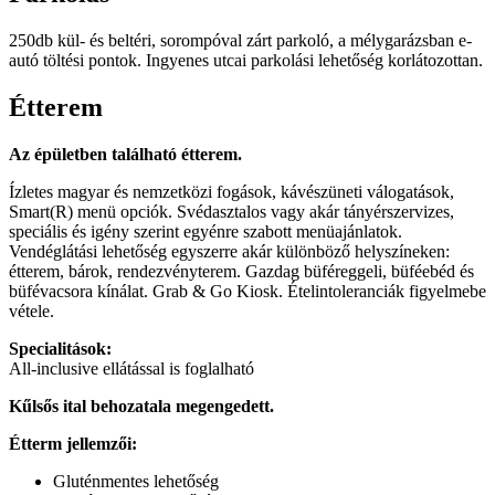
250db kül- és beltéri, sorompóval zárt parkoló, a mélygarázsban e-
autó töltési pontok. Ingyenes utcai parkolási lehetőség korlátozottan.
Étterem
Az épületben található étterem.
Ízletes magyar és nemzetközi fogások, kávészüneti válogatások,
Smart(R) menü opciók. Svédasztalos vagy akár tányérszervizes,
speciális és igény szerint egyénre szabott menüajánlatok.
Vendéglátási lehetőség egyszerre akár különböző helyszíneken:
étterem, bárok, rendezvényterem. Gazdag büféreggeli, büféebéd és
büfévacsora kínálat. Grab & Go Kiosk. Ételintoleranciák figyelmebe
vétele.
Specialitások:
All-inclusive ellátással is foglalható
Kűlsős ital behozatala megengedett.
Étterm jellemzői:
Gluténmentes lehetőség