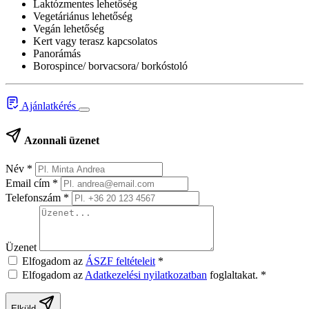
Laktózmentes lehetőség
Vegetáriánus lehetőség
Vegán lehetőség
Kert vagy terasz kapcsolatos
Panorámás
Borospince/ borvacsora/ borkóstoló
Ajánlatkérés
Azonnali üzenet
Név
*
Email cím
*
Telefonszám
*
Üzenet
Elfogadom az
ÁSZF feltételeit
*
Elfogadom az
Adatkezelési nyilatkozatban
foglaltakat.
*
Elküld