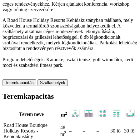
céges rendezvényekhez. Kérjen ajánlatot konferencia, workshop
vagy tréning szervezésére!
A Road House Holiday Resorts Kehidakustányban található, mely
közvetlen a termálfürdő szomszédságában helyezkedik el. A
szálláshely alkalmas céges rendezvények lebonyolítására,
bográcsozási és grillezési lehetőséggel. 8 db légkondicionált
szobával rendelkezik, melyek légkondicionáltak. Parkolási lehetőség
biztosított a rendezvényen résztvevők számára.
Program lehetőségek: Karaoke, asztali tenisz, golf szimulátor, kerti
mozi és szabadtéri fitness park.
Teremkapacitás
Szálláshelyek
Teremkapacitás
2
Terem neve
m
Road House Boutique
48
Holiday Resorts -
–
–
–
30 fő
30 fő
2
m
Kehidakustány