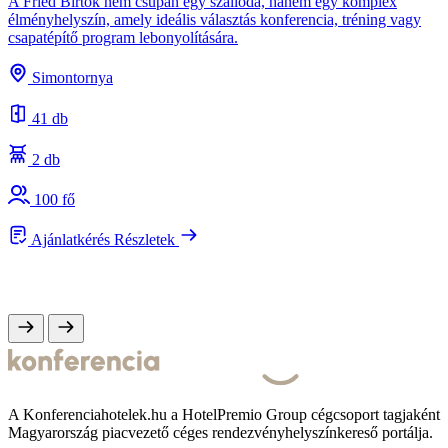
A Fried Birtok nem csupán egy szálloda, hanem egy komplex
élményhelyszín, amely ideális választás konferencia, tréning vagy
csapatépítő program lebonyolítására.
A
s
Simontornya
e
41 db
2 db
100 fő
Ajánlatkérés
Részletek
A Konferenciahotelek.hu a HotelPremio Group cégcsoport tagjaként
Magyarország piacvezető céges rendezvényhelyszínkereső portálja.