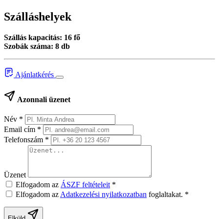
Szálláshelyek
Szállás kapacitás: 16 fő
Szobák száma: 8 db
Ajánlatkérés
Azonnali üzenet
Név
*
Email cím
*
Telefonszám
*
Üzenet
Elfogadom az
ÁSZF feltételeit
*
Elfogadom az
Adatkezelési nyilatkozatban
foglaltakat.
*
Elküld