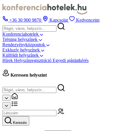
+36 30 900 9870
Kapcsolat
Kedvenceim
Konferenciahotelek
Tréning helyszínek
Rendezvényközpontok
Exkluzív helyszínek
Külföldi helyszínek
Hírek
Helyszínregisztráció
Egyedi ajánlatkérés
Keressen helyszínt
Keresés