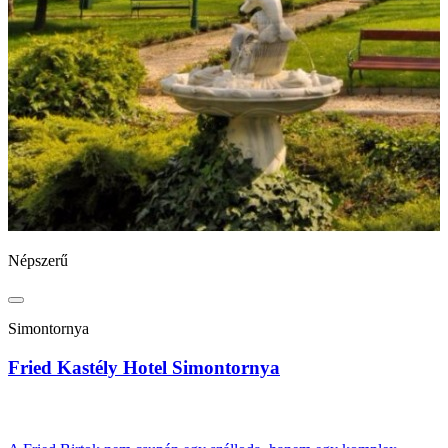
Népszerű
N
Simontornya
Fried Kastély Hotel Simontornya
B