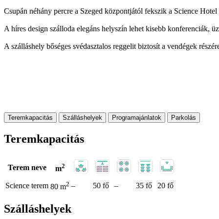
Csupán néhány percre a Szeged központjától fekszik a Science Hotel
A híres design szálloda elegáns helyszín lehet kisebb konferenciák, 
A szálláshely bőséges svédasztalos reggelit biztosít a vendégek részér
Teremkapacitás
Szálláshelyek
Programajánlatok
Parkolás
Teremkapacitás
2
Terem neve
m
2
Science terem
–
50 fő
–
35 fő
20 fő
80 m
Szálláshelyek