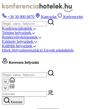
+36 30 900 9870
Kapcsolat
Kedvenceim
Konferenciahotelek
Tréning helyszínek
Rendezvényközpontok
Exkluzív helyszínek
Külföldi helyszínek
Hírek
Helyszínregisztráció
Egyedi ajánlatkérés
Keressen helyszínt
Keresés