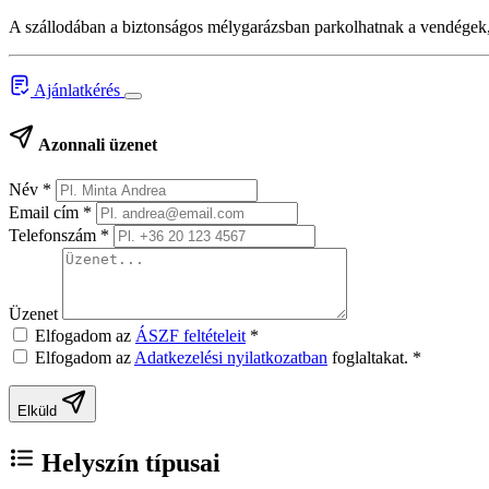
A szállodában a biztonságos mélygarázsban parkolhatnak a vendégek, li
Ajánlatkérés
Azonnali üzenet
Név
*
Email cím
*
Telefonszám
*
Üzenet
Elfogadom az
ÁSZF feltételeit
*
Elfogadom az
Adatkezelési nyilatkozatban
foglaltakat.
*
Elküld
Helyszín típusai