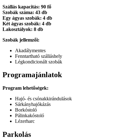
Szállás kapacitás: 90 fő
Szobák száma: 43 db
Egy ágyas szobák: 4 db
Két ágyas szobák: 4 db
Lakosztályok: 8 db
Szobák jellemzői:
Akadálymentes
Fenntartható szálláshely
Légkondicionált szobák
Programajánlatok
Program lehetőségek:
Hajó- és csónakkirándulások
Sárkányhajókázás
Borkóstoló
Pálinkakóstoló
Lézerharc
Parkolás