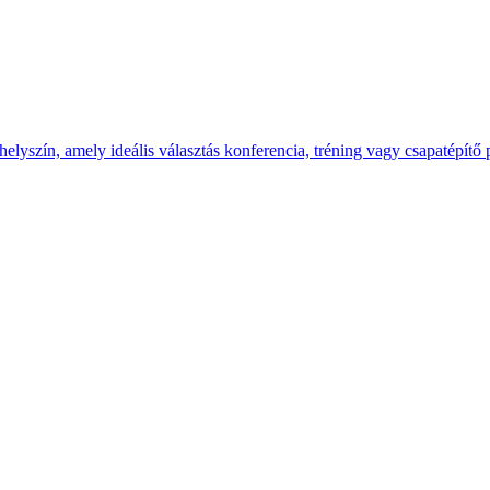
yszín, amely ideális választás konferencia, tréning vagy csapatépítő 