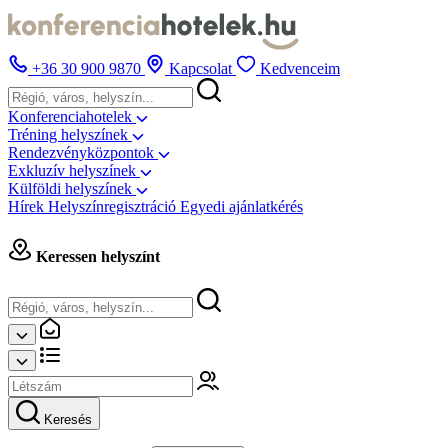
+36 30 900 9870
Kapcsolat
Kedvenceim
Konferenciahotelek
Tréning helyszínek
Rendezvényközpontok
Exkluzív helyszínek
Külföldi helyszínek
Hírek
Helyszínregisztráció
Egyedi ajánlatkérés
Keressen helyszínt
Keresés