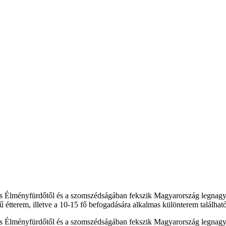
rius Élményfürdőtől és a szomszédságában fekszik Magyarország legnag
 étterem, illetve a 10-15 fő befogadására alkalmas különterem található
rius Élményfürdőtől és a szomszédságában fekszik Magyarország legnag