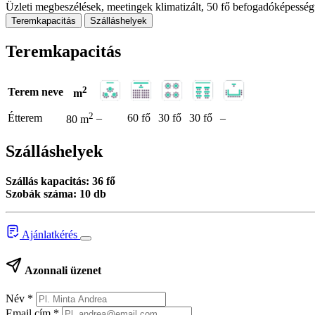
Üzleti megbeszélések, meetingek klimatizált, 50 fő befogadóképességű
Teremkapacitás
Szálláshelyek
Teremkapacitás
2
Terem neve
m
2
Étterem
–
60 fő
30 fő
30 fő
–
80 m
Szálláshelyek
Szállás kapacitás: 36 fő
Szobák száma: 10 db
Ajánlatkérés
Azonnali üzenet
Név
*
Email cím
*