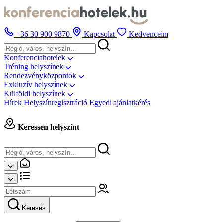
+36 30 900 9870
Kapcsolat
Kedvenceim
Konferenciahotelek
Tréning helyszínek
Rendezvényközpontok
Exkluzív helyszínek
Külföldi helyszínek
Hírek
Helyszínregisztráció
Egyedi ajánlatkérés
Keressen helyszínt
Keresés