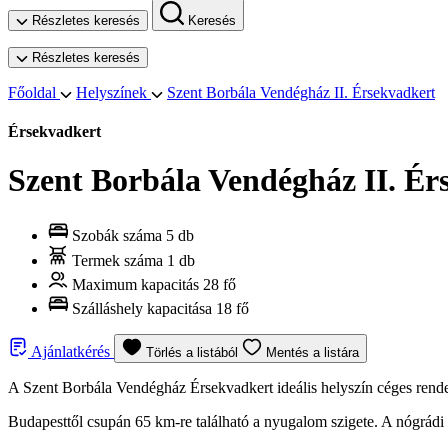
Részletes keresés
Keresés
Részletes keresés
Főoldal
Helyszínek
Szent Borbála Vendégház II. Érsekvadkert
Érsekvadkert
Szent Borbála Vendégház II. Ér
Szobák száma
5 db
Termek száma
1 db
Maximum kapacitás
28 fő
Szálláshely kapacitása
18 fő
Ajánlatkérés
Törlés a listából
Mentés a listára
A Szent Borbála Vendégház Érsekvadkert ideális helyszín céges rend
Budapesttől csupán 65 km-re található a nyugalom szigete. A nógrád