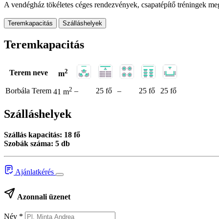
A vendégház tökéletes céges rendezvények, csapatépítő tréningek meg
Teremkapacitás
Szálláshelyek
Teremkapacitás
2
Terem neve
m
2
Borbála Terem
–
25 fő
–
25 fő
25 fő
41 m
Szálláshelyek
Szállás kapacitás: 18 fő
Szobák száma: 5 db
Ajánlatkérés
Azonnali üzenet
Név
*