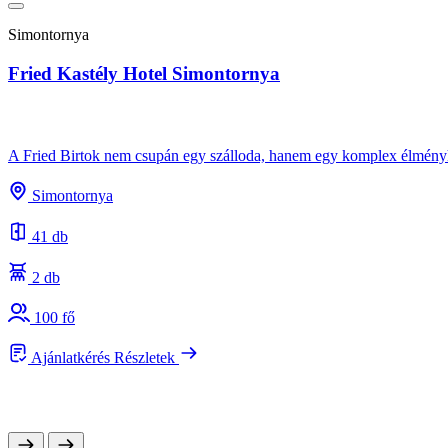
Simontornya
Fried Kastély Hotel Simontornya
A Fried Birtok nem csupán egy szálloda, hanem egy komplex élményhel
Simontornya
41 db
2 db
100 fő
Ajánlatkérés
Részletek