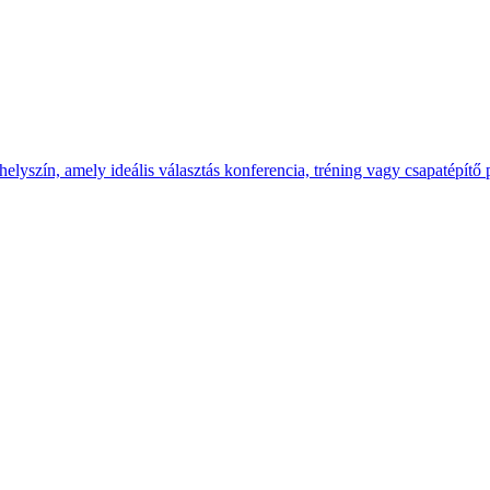
yszín, amely ideális választás konferencia, tréning vagy csapatépítő 