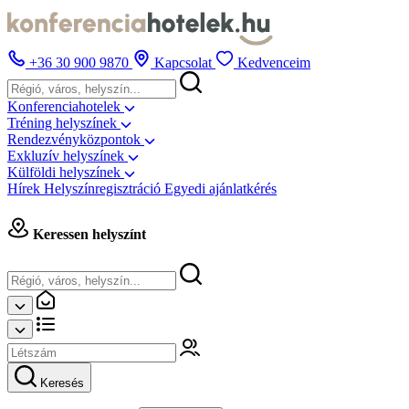
+36 30 900 9870
Kapcsolat
Kedvenceim
Konferenciahotelek
Tréning helyszínek
Rendezvényközpontok
Exkluzív helyszínek
Külföldi helyszínek
Hírek
Helyszínregisztráció
Egyedi ajánlatkérés
Keressen helyszínt
Keresés