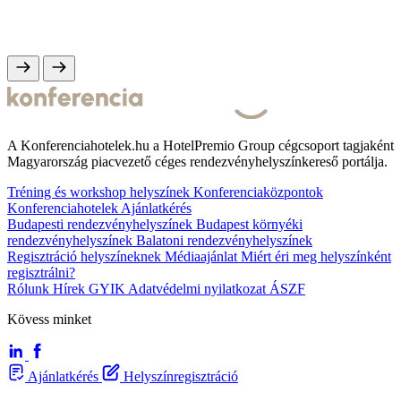
A Konferenciahotelek.hu a HotelPremio Group cégcsoport tagjaként
Magyarország piacvezető céges rendezvényhelyszínkereső portálja.
Tréning és workshop helyszínek
Konferenciaközpontok
Konferenciahotelek
Ajánlatkérés
Budapesti rendezvényhelyszínek
Budapest környéki
rendezvényhelyszínek
Balatoni rendezvényhelyszínek
Regisztráció helyszíneknek
Médiaajánlat
Miért éri meg helyszínként
regisztrálni?
Rólunk
Hírek
GYIK
Adatvédelmi nyilatkozat
ÁSZF
Kövess minket
Ajánlatkérés
Helyszínregisztráció