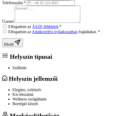
Telefonszám
*
Üzenet
Elfogadom az
ÁSZF feltételeit
*
Elfogadom az
Adatkezelési nyilatkozatban
foglaltakat.
*
Elküld
Helyszín típusai
Szálloda
Helyszín jellemzői
Elegáns, exkluzív
Kis létszámú
Wellness szolgáltatás
Borrégió közeli
Megközelíthetőség