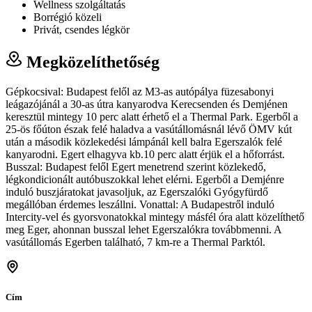
Wellness szolgáltatás
Borrégió közeli
Privát, csendes légkör
Megközelíthetőség
Gépkocsival: Budapest felől az M3-as autópálya füzesabonyi
leágazójánál a 30-as útra kanyarodva Kerecsenden és Demjénen
keresztül mintegy 10 perc alatt érhető el a Thermal Park. Egerből a
25-ös főúton észak felé haladva a vasútállomásnál lévő ÖMV kút
után a második közlekedési lámpánál kell balra Egerszalók felé
kanyarodni. Egert elhagyva kb.10 perc alatt érjük el a hőforrást.
Busszal: Budapest felől Egert menetrend szerint közlekedő,
légkondicionált autóbuszokkal lehet elérni. Egerből a Demjénre
induló buszjáratokat javasoljuk, az Egerszalóki Gyógyfürdő
megállóban érdemes leszállni. Vonattal: A Budapestről induló
Intercity-vel és gyorsvonatokkal mintegy másfél óra alatt közelíthető
meg Eger, ahonnan busszal lehet Egerszalókra továbbmenni. A
vasútállomás Egerben található, 7 km-re a Thermal Parktól.
Cím