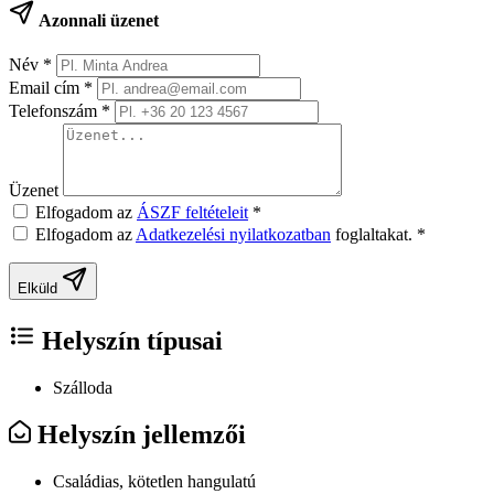
Azonnali üzenet
Név
*
Email cím
*
Telefonszám
*
Üzenet
Elfogadom az
ÁSZF feltételeit
*
Elfogadom az
Adatkezelési nyilatkozatban
foglaltakat.
*
Elküld
Helyszín típusai
Szálloda
Helyszín jellemzői
Családias, kötetlen hangulatú