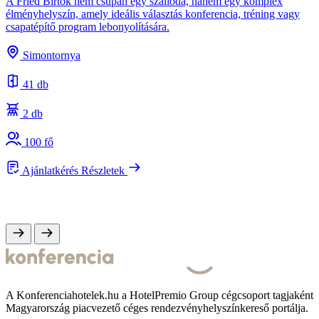
A Fried Birtok nem csupán egy szálloda, hanem egy komplex
élményhelyszín, amely ideális választás konferencia, tréning vagy
csapatépítő program lebonyolítására.
A
s
Simontornya
e
41 db
2 db
100 fő
Ajánlatkérés
Részletek
A Konferenciahotelek.hu a HotelPremio Group cégcsoport tagjaként
Magyarország piacvezető céges rendezvényhelyszínkereső portálja.