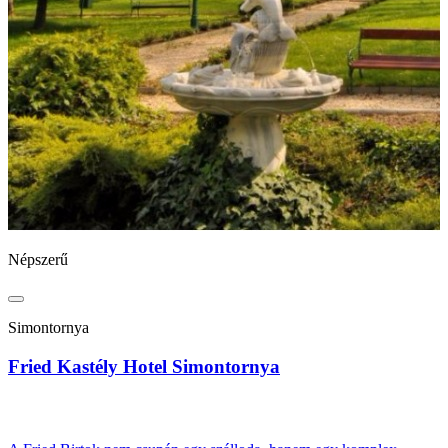
Népszerű
N
Simontornya
Fried Kastély Hotel Simontornya
B