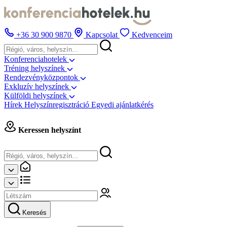
+36 30 900 9870
Kapcsolat
Kedvenceim
Konferenciahotelek
Tréning helyszínek
Rendezvényközpontok
Exkluzív helyszínek
Külföldi helyszínek
Hírek
Helyszínregisztráció
Egyedi ajánlatkérés
Keressen helyszínt
Keresés