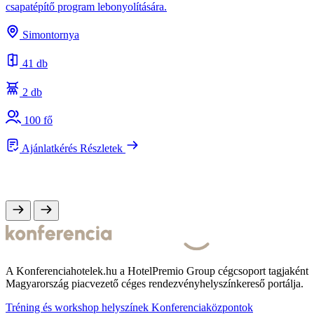
csapatépítő program lebonyolítására.
A
s
Simontornya
e
41 db
2 db
100 fő
Ajánlatkérés
Részletek
A Konferenciahotelek.hu a HotelPremio Group cégcsoport tagjaként
Magyarország piacvezető céges rendezvényhelyszínkereső portálja.
Tréning és workshop helyszínek
Konferenciaközpontok