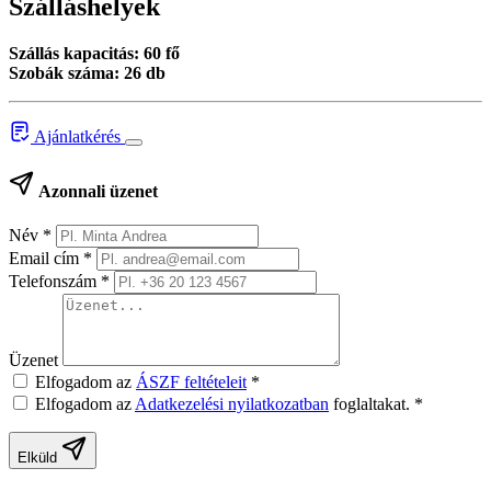
Szálláshelyek
Szállás kapacitás: 60 fő
Szobák száma: 26 db
Ajánlatkérés
Azonnali üzenet
Név
*
Email cím
*
Telefonszám
*
Üzenet
Elfogadom az
ÁSZF feltételeit
*
Elfogadom az
Adatkezelési nyilatkozatban
foglaltakat.
*
Elküld