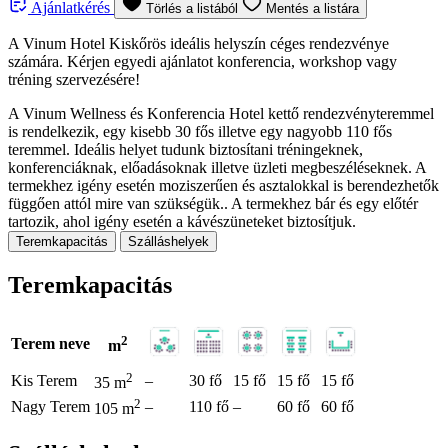
Ajánlatkérés
Törlés a listából
Mentés a listára
A Vinum Hotel Kiskőrös ideális helyszín céges rendezvénye
számára. Kérjen egyedi ajánlatot konferencia, workshop vagy
tréning szervezésére!
A Vinum Wellness és Konferencia Hotel kettő rendezvényteremmel
is rendelkezik, egy kisebb 30 fős illetve egy nagyobb 110 fős
teremmel. Ideális helyet tudunk biztosítani tréningeknek,
konferenciáknak, előadásoknak illetve üzleti megbeszéléseknek. A
termekhez igény esetén moziszerűen és asztalokkal is berendezhetők
függően attól mire van szükségük.. A termekhez bár és egy előtér
tartozik, ahol igény esetén a kávészüneteket biztosítjuk.
Teremkapacitás
Szálláshelyek
Teremkapacitás
2
Terem neve
m
2
Kis Terem
–
30 fő
15 fő
15 fő
15 fő
35 m
2
Nagy Terem
–
110 fő
–
60 fő
60 fő
105 m