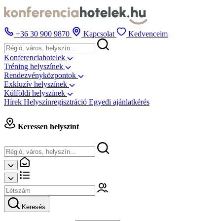
+36 30 900 9870
Kapcsolat
Kedvenceim
Konferenciahotelek
Tréning helyszínek
Rendezvényközpontok
Exkluzív helyszínek
Külföldi helyszínek
Hírek
Helyszínregisztráció
Egyedi ajánlatkérés
Keressen helyszínt
Keresés