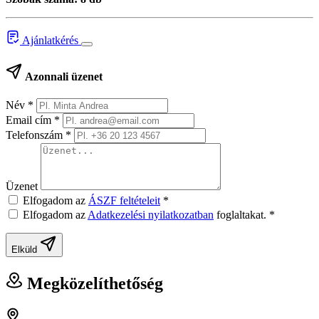
Ajánlatkérés
Azonnali üzenet
Név
*
Email cím
*
Telefonszám
*
Üzenet
Elfogadom az
ÁSZF feltételeit
*
Elfogadom az
Adatkezelési nyilatkozatban
foglaltakat.
*
Elküld
Megközelíthetőség