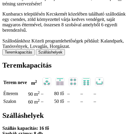
tréning szervezésére!
Kunbaracs településén Kecskemét közelében található szállodánk
egy csendes, zöld környezettel várja kedves vendégeit, saját
magyaros éttermével, összesen 8 szobával amelyből 6 egyedi
berendezésű.
Szállodánkhoz Közeli programlehetőségek például: Kalandpark,
Tanösvények, Lovaglás, Horgászat.
Teremkapacitás
Szálláshelyek
Teremkapacitás
2
Terem neve
m
2
Étterem
–
80 fő
–
–
–
90 m
2
Szalon
–
50 fő
–
–
–
60 m
Szálláshelyek
Szállás kapacitás: 16 fő
Szobák száma: 8 db