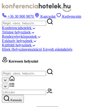
+36 30 900 9870
Kapcsolat
Kedvenceim
Konferenciahotelek
Tréning helyszínek
Rendezvényközpontok
Exkluzív helyszínek
Külföldi helyszínek
Hírek
Helyszínregisztráció
Egyedi ajánlatkérés
Keressen helyszínt
Keresés