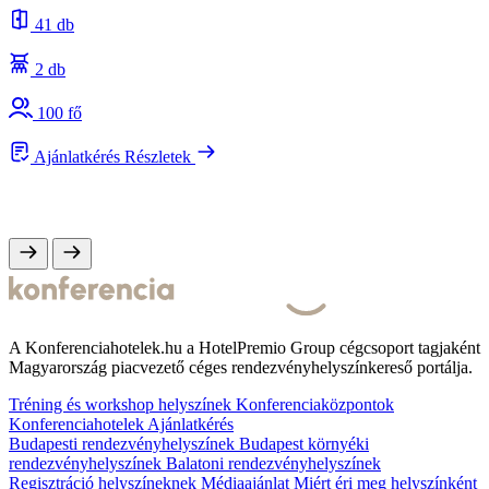
41 db
2 db
100 fő
Ajánlatkérés
Részletek
A Konferenciahotelek.hu a HotelPremio Group cégcsoport tagjaként
Magyarország piacvezető céges rendezvényhelyszínkereső portálja.
Tréning és workshop helyszínek
Konferenciaközpontok
Konferenciahotelek
Ajánlatkérés
Budapesti rendezvényhelyszínek
Budapest környéki
rendezvényhelyszínek
Balatoni rendezvényhelyszínek
Regisztráció helyszíneknek
Médiaajánlat
Miért éri meg helyszínként