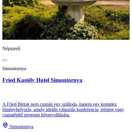
Népszerű
N
Simontornya
Fried Kastély Hotel Simontornya
B
A Fried Birtok nem csupán egy szálloda, hanem egy komplex
élményhelyszín, amely ideális választás konferencia, tréning vagy
csapatépítő program lebonyolítására.
A
s
Simontornya
e